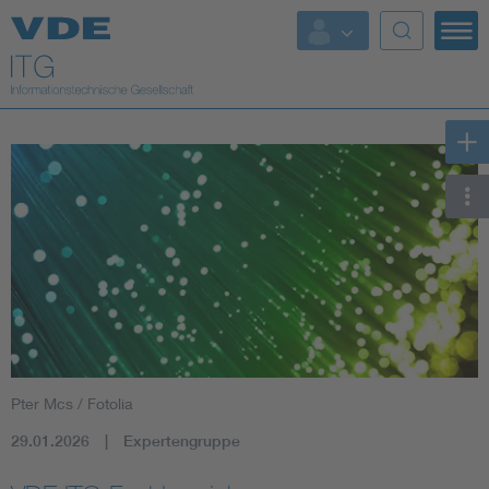
Top Themen
Fokusthemen
Energy
AI & Digital Trust
Health
Mobility
Pter Mcs / Fotolia
Standards
29.01.2026
Expertengruppe
Weitere Themen