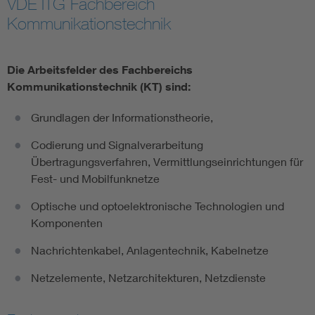
VDE ITG Fachbereich
Kommunikationstechnik
Information and communications technology ICT
Microelectronics
Die Arbeitsfelder des Fachbereichs
Kommunikationstechnik (KT) sind:
Grundlagen der Informationstheorie,
Codierung und Signalverarbeitung
Übertragungsverfahren, Vermittlungseinrichtungen für
Fest- und Mobilfunknetze
Optische und optoelektronische Technologien und
Komponenten
Nachrichtenkabel, Anlagentechnik, Kabelnetze
Netzelemente, Netzarchitekturen, Netzdienste