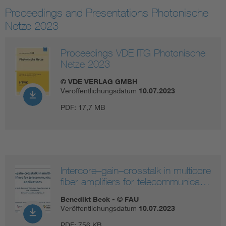
Proceedings and Presentations Photonische
Information and communications technology ICT
Netze 2023
Microelectronics
Proceedings VDE ITG Photonische
Netze 2023
© VDE VERLAG GMBH
Veröffentlichungsdatum
10.07.2023
PDF:
17,7 MB
Intercore–gain–crosstalk in multicore
fiber amplifiers for telecommunica…
Benedikt Beck - © FAU
Veröffentlichungsdatum
10.07.2023
PDF:
756 KB