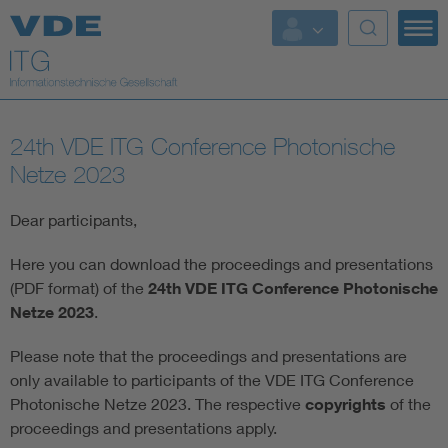
Top Themen
Fokusthemen
24th VDE ITG Conference Photonische
Energy
Netze 2023
AI & Digital Trust
Dear participants,
Here you can download the proceedings and presentations
Health
(PDF format) of the
24th VDE ITG Conference Photonische
Netze 2023
.
Mobility
Please note that the proceedings and presentations are
only available to participants of the VDE ITG Conference
Standards
Photonische Netze
2023. The respective
copyrights
of the
Weitere Themen
proceedings and presentations apply.