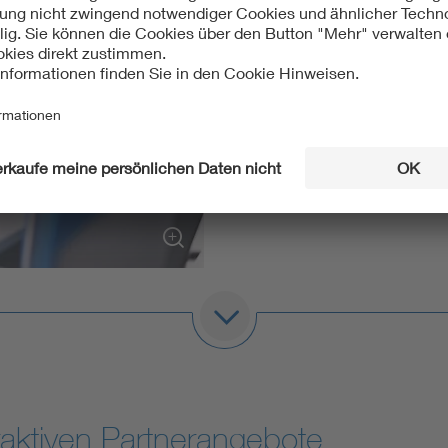
vereint dabei vor allem ein 
Studierenden bis zum Unter
wissenschaftlichen Institut 
Innovation und Fortschritt, f
Normung und Verbrauchersch
Ein im besten Sinne gemein
unseren Standort.
ik verbinden wir Menschen, Unternehmen und Institutionen, u
sere Mitglieder vereint dabei vor allem ein Ziel: Zukunft vera
ichen Institut – der VDE und seine Mitglieder setzen sich für 
erschutz, für Technikakzeptanz und Nachwuchs ein. Ein im be
raktiven Partnerangebote