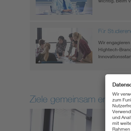
wichtig. Beim 
Für Studiere
Wir engagieren 
Hightech-Branch
Innovationsstan
Ziele gemeinsam erreichen