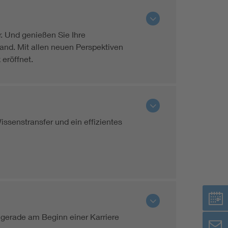
Renewable energies
. Und genießen Sie Ihre
Environmental Protection
nd. Mit allen neuen Perspektiven
eröffnet.
ssenstransfer und ein effizientes
 gerade am Beginn einer Karriere