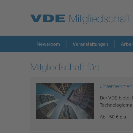
Top Themen
Newsroom
Veranstaltungen
Arbei
Mitgliedschaft für:
Fokusthemen
Unternehmen
Energy
Der VDE bietet 
AI & Digital Trust
Technologiema
Ab 150 € p.a.
Health