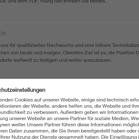
VDE und dem VDE Young Net erleben Sie beides.
nde
uns für qualifizierten Nachwuchs und eine höhere Technikakze
en von heute und morgen. Oberstes Ziel ist es, die Position 
dorte weltweit zu festigen und weiter auszubauen.
. Zukunft verantwortlich gestalten
Als Verband der Elektro- un
Unternehmen und Institutio
deren Anwendungen interdisz