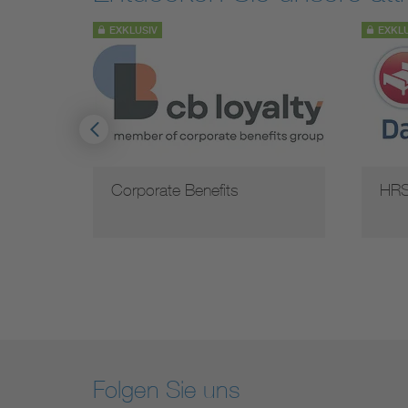
EXKLUSIV
EXKL
rd
Corporate Benefits
HRS
Folgen Sie uns