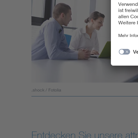
.shock / Fotolia
Als Verband der Elektro- und Informationstechn
Anwendungen interdisziplinär voranzutreiben. Un
Unternehmen, vom Ingenieur bis zum wissenschaftl
und Nachhaltigkeit, für Normung und Verbrauch
Gesellschaft und unseren Standort.
Entdecken Sie unsere att