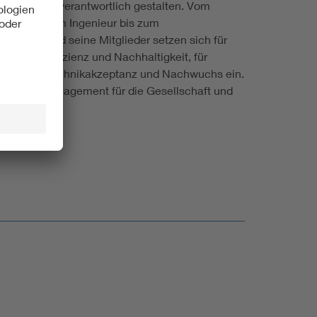
Ziel: Zukunft verantwortlich gestalten. Vom
nehmen, vom Ingenieur bis zum
– der VDE und seine Mitglieder setzen sich für
ür Energieeffizienz und Nachhaltigkeit, für
utz, für Technikakzeptanz und Nachwuchs ein.
nütziges Engagement für die Gesellschaft und
m unsere Schlüsseltechnologien und deren
ntwortlich gestalten. Vom Studierenden bis zum
Innovation und Fortschritt, für Energieeffizienz
sten Sinne gemeinnütziges Engagement für die