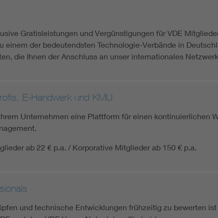
Energy storage
usive Gratisleistungen und Vergünstigungen für VDE Mitglieder
Functional safety
zu einem der bedeutendsten Technologie-Verbände in Deutschla
en, die Ihnen der Anschluss an unser internationales Netzwerk 
Profis, E-Handwerk und KMU
Ihrem Unternehmen eine Plattform für einen kontinuierlichen Wi
nagement.
lieder ab 22 € p.a. / Korporative Mitglieder ab 150 € p.a.
sionals
pfen und technische Entwicklungen frühzeitig zu bewerten ist