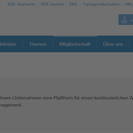
VDE Startseite
VDE Institut
DKE
Fachgesellschaften
Mit
tsfelder
Themen
Mitgliedschaft
Über uns
Weitere Themen
Assisted Living
Ihrem Unternehmen eine Plattform für einen kontinuierlichen Wi
Electromobility
nagement.
Energy efficiency