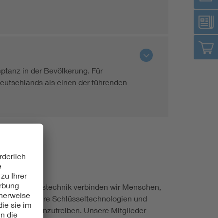
ptanz in der Bevölkerung. Für
Deutschlands als einen der führenden
.
d Informationstechnik verbinden wir Menschen,
nen, um unsere Schlüsseltechnologien und
iplinär voranzutreiben. Unsere Mitglieder