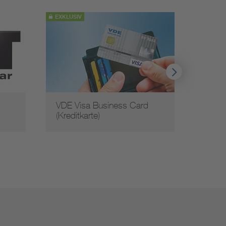
EXKLUSIV
EXKLUS
VDE Visa Business Card
Corpo
(Kreditkarte)