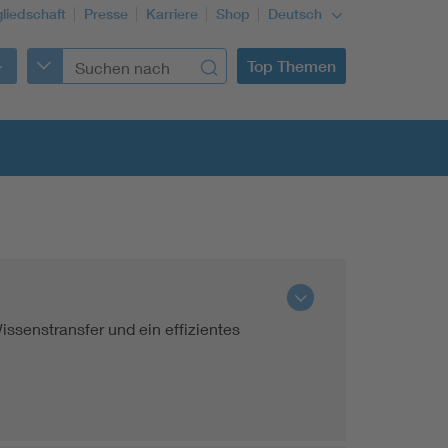
gliedschaft
Presse
Karriere
Shop
Deutsch
Top Themen
Building Services Engineering
ssenstransfer und ein effizientes
Information and communications technology ICT
Education + profession