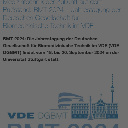
Medizintechnik der Zukunft auf dem
Prüfstand: BMT 2024 – Jahrestagung der
Assisted Living
Bui
Deutschen Gesellschaft für
Biomedizinische Technik im VDE
Electromobility
Inf
BMT 2024: Die Jahrestagung der Deutschen
Energy efficiency
Edu
Gesellschaft für Biomedizinische Technik im VDE (VDE
DGBMT) findet vom 18. bis 20. September 2024 an der
Energy storage
Ren
Universität Stuttgart statt.
Functional safety
Env