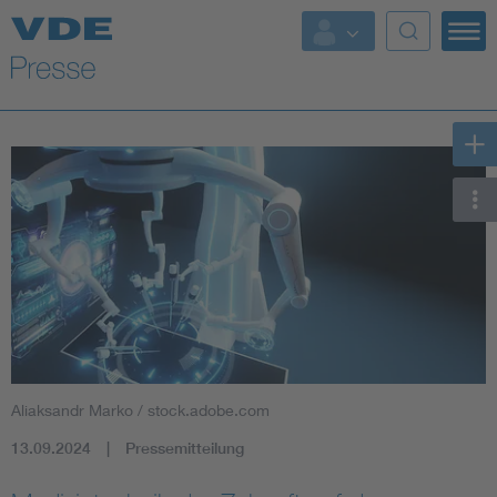
Top Themen
Fokusthemen
Energy
AI & Digital Trust
Health
Mobility
Aliaksandr Marko / stock.adobe.com
Standards
13.09.2024
Pressemitteilung
Weitere Themen