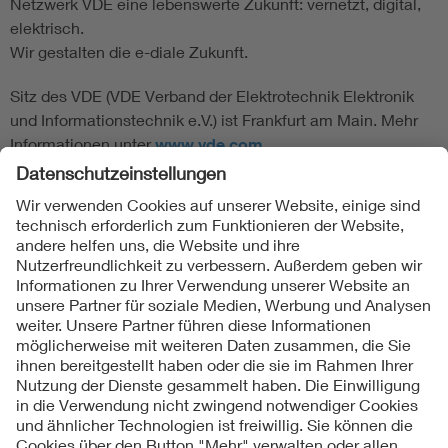
Netzwerk VDE eine lebenswerte Zukunft: vernetzt, digital,
elektrisch.
Wir gestalten die e-diale Zukunft.
Sitz des VDE (VDE Verband der Elektrotechnik Elektronik
und Informationstechnik e.V.) ist Frankfurt am Main. Mehr
Informationen unter
www.vde.com
Folgen Sie uns
Kontakte
Service