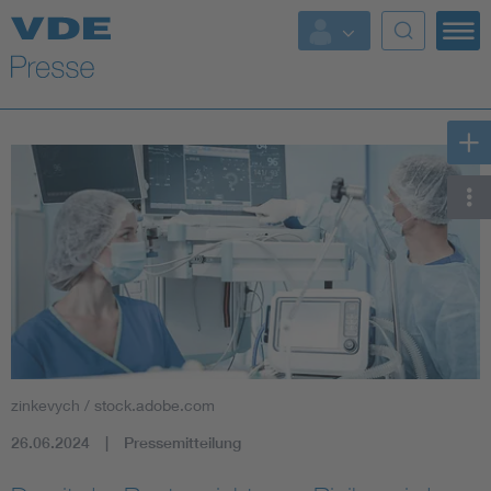
Top Themen
Fokusthemen
Energy
AI & Digital Trust
Health
Mobility
zinkevych / stock.adobe.com
Standards
26.06.2024
Pressemitteilung
Weitere Themen