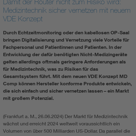
Damit der Router nicht zum Risiko wird:
Medizintechnik sicher vernetzen mit neuem
Assisted Living
Bui
VDE Konzept
Electromobility
Inf
Durch Echtzeitmonitoring oder den kabellosen OP-Saal
bringen Digitalisierung und Vernetzung viele Vorteile für
Energy efficiency
Edu
Fachpersonal und Patientinnen und Patienten. In der
Entwicklung der dafür benötigten Nicht-Medizingeräte
gelten allerdings oftmals geringere Anforderungen als
Energy storage
Ren
für Medizintechnik, was zu Risiken für das
Gesamtsystem führt. Mit dem neuen VDE Konzept MD
Functional safety
Env
Comp können Hersteller konforme Produkte entwickeln,
die sich einfach und sicher vernetzen lassen – ein Markt
mit großem Potenzial.
(Frankfurt a. M., 26.06.2024) Der Markt für Medizintechnik
wächst und erreicht 2024 weltweit voraussichtlich ein
Volumen von über 500 Milliarden US-Dollar. Da parallel die