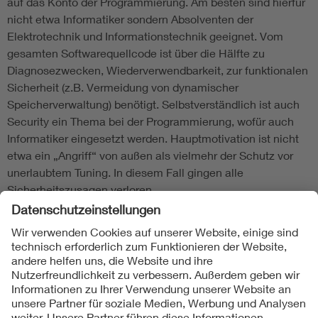
auf das Konto der Programmierung. Am besten sind hierfür
nicht etwa Informatiker sondern Absolventen der
Elektrotechnik und Informationstechnik geeignet. Vom
gesamten Softwarequellcode ist über die Hälfte zu
Diagnosezwecken, Wiederverwendbarkeit, zur funktionalen
Sicherheit (z.B. Vermeidung von dynamischer
Speicherverwaltung) benötigt. Selbstverständlich ist auch
Security ein Thema bei der Programmierung, wofür auch
Informatiker eingesetzt werden. Hauptmotivation ist nicht
etwa ein „Angriff“ von außen als vielmehr der Schutz vor
unerlaubtem Tuning. In diesem Fall gingen alle
Sicherheitszusagen verloren.
Folgen Sie uns