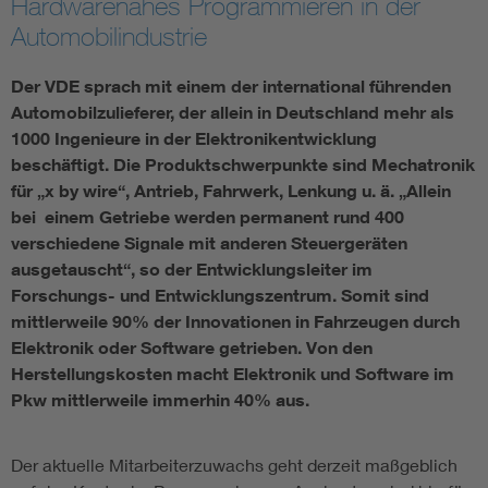
Hardwarenahes Programmieren in der
Automobilindustrie
Assisted Living
Bui
Der VDE sprach mit einem der international führenden
Electromobility
Inf
Automobilzulieferer, der allein in Deutschland mehr als
1000 Ingenieure in der Elektronikentwicklung
Energy efficiency
Edu
beschäftigt. Die Produktschwerpunkte sind Mechatronik
für „x by wire“, Antrieb, Fahrwerk, Lenkung u. ä. „Allein
bei einem Getriebe werden permanent rund 400
Energy storage
Ren
verschiedene Signale mit anderen Steuergeräten
ausgetauscht“, so der Entwicklungsleiter im
Functional safety
Env
Forschungs- und Entwicklungszentrum. Somit sind
mittlerweile 90% der Innovationen in Fahrzeugen durch
Elektronik oder Software getrieben. Von den
Herstellungskosten macht Elektronik und Software im
Pkw mittlerweile immerhin 40% aus.
Der aktuelle Mitarbeiterzuwachs geht derzeit maßgeblich