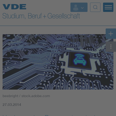
Top Themen
Fokusthemen
Energy
AI & Digital Trust
Health
Mobility
beebright / stock.adobe.com
Standards
27.03.2014
Weitere Themen