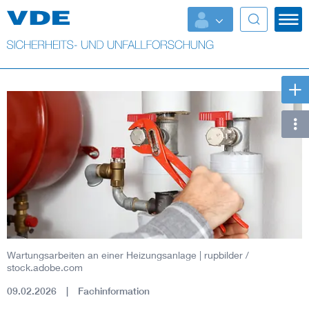
Top Themen
Fokusthemen
Energy
AI & Digital Trust
Health
Mobility
Wartungsarbeiten an einer Heizungsanlage
| rupbilder /
Standards
stock.adobe.com
09.02.2026
Fachinformation
Weitere Themen