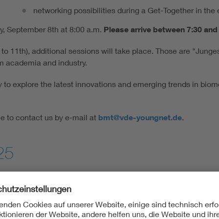
networking possibilities during a Get-Together in the
y, September 8th at 8:00 a.m.
Please arrive between 7:30 an
o 11th), additional sessions will take place. Those are "Junges
om academia and industry.
to explore the latest innovations and emerging trends in biom
ee to contact us by e-mail at
bmt@vde-youngnet.de
.
25
g findet das
Junge Forum BMT am 8. September
ir treffen uns dazu
zwischen 7:30 und 7:50 Uhr am