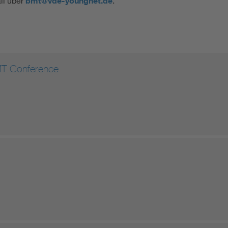
il über
bmt@vde-youngnet.de
.
MT Conference