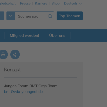
gliedschaft
Presse
Karriere
Shop
Deutsch
Top Themen
Mitglied werden!
Über uns
Kontakt
Building Services Engineering
Information and communications technology ICT
Junges Forum BMT Orga-Team
bmt@vde-youngnet.de
Education + profession