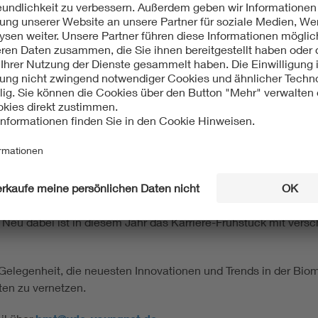
oung Researchers mit Interesse für Biomedizinische
h stattfinden.
 Vor-Konferenz-Programm mit folgenden Inhalten freuen:
um Thema Netwerken auf Konferenzen mit Wolfgang
J
ynthes und Medartis, die einen Blick hinter die
wendungen geben sowie
 einem entspannten Get-Together am Abend.
 sind wir mit verschiedenen Programmpunkten vertreten. Daz
th. Neu dabei ist in diesem Jahr das Karriere-Frühstück mit ver
 Gelegenheit, die neuesten Innovationen und Trends in der Bio
en zu vernetzen.