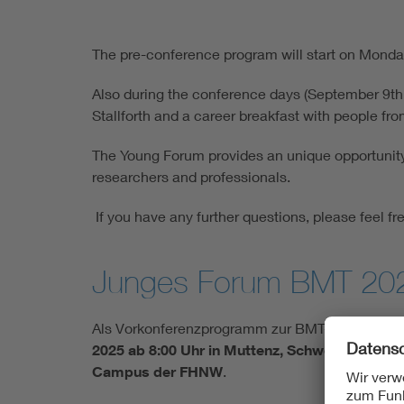
The pre-conference program will start on Monda
Also during the conference days (September 9th t
Stallforth and a career breakfast with people fr
The Young Forum provides an unique opportunity 
researchers and professionals.
If you have any further questions, please feel fr
Junges Forum BMT 20
Als Vorkonferenzprogramm zur BMT-Jahrestagun
2025 ab 8:00 Uhr in Muttenz, Schweiz
, statt. W
Campus der FHNW
.