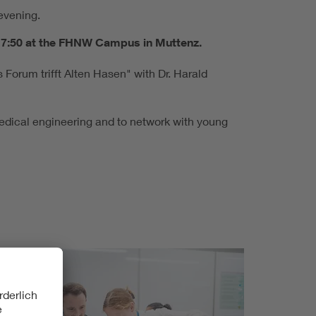
 evening.
d 7:50 at the FHNW Campus in Muttenz.
 Forum trifft Alten Hasen" with Dr. Harald
edical engineering and to network with young