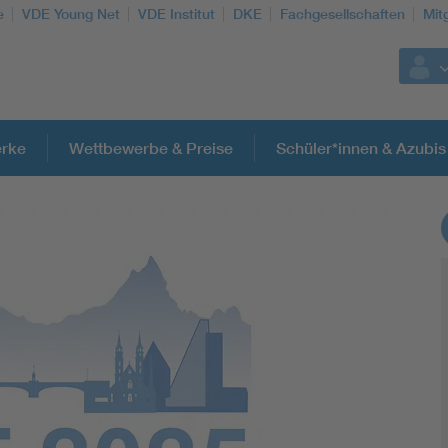
e
VDE Young Net
VDE Institut
DKE
Fachgesellschaften
Mit
rke
Wettbewerbe & Preise
Schüler*innen & Azubis
Weitere Themen
Assisted Living
Electromobility
Energy efficiency