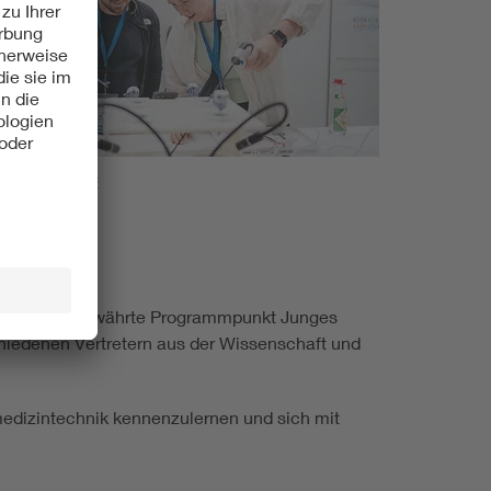
onas Kron/VDE
u zählt der bewährte Programmpunkt Junges
schiedenen Vertretern aus der Wissenschaft und
medizintechnik kennenzulernen und sich mit