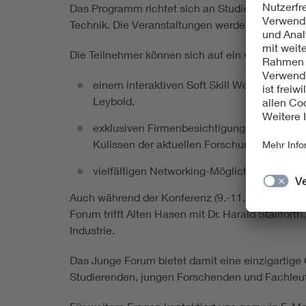
Das Programm richtet sich an Studierende und Y
Technik. Die Veranstaltungen werden auf Englisc
Die Teilnehmer können sich auf ein vielfältiges
einem interaktiven Soft Skill Workshop z
Leybold,
exklusiven Firmenbesichtigungen zu DePuy S
Kulissen der aktuellen Forschung und An
vielfältigen Networking-Möglichkeiten bei
Auch während der Konferenz (9.-11. September)
Forum trifft Alten Hasen mit Dr. Harald Stallfor
Industrie.
Das Junge Forum bietet damit eine einzigartige
Studierenden, jungen Forschenden und Fachleut