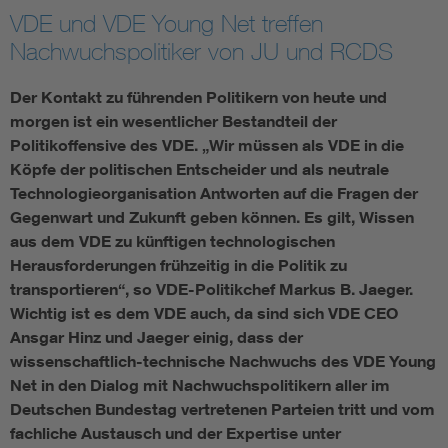
VDE und VDE Young Net treffen
Assisted Living
Bui
Nachwuchspolitiker von JU und RCDS
Electromobility
Inf
Der Kontakt zu führenden Politikern von heute und
morgen ist ein wesentlicher Bestandteil der
Politikoffensive des VDE. „Wir müssen als VDE in die
Energy efficiency
Edu
Köpfe der politischen Entscheider und als neutrale
Technologieorganisation Antworten auf die Fragen der
Energy storage
Ren
Gegenwart und Zukunft geben können. Es gilt, Wissen
aus dem VDE zu künftigen technologischen
Functional safety
Env
Herausforderungen frühzeitig in die Politik zu
transportieren“, so VDE-Politikchef Markus B. Jaeger.
Wichtig ist es dem VDE auch, da sind sich VDE CEO
Ansgar Hinz und Jaeger einig, dass der
wissenschaftlich-technische Nachwuchs des VDE Young
Net in den Dialog mit Nachwuchspolitikern aller im
Deutschen Bundestag vertretenen Parteien tritt und vom
fachliche Austausch und der Expertise unter