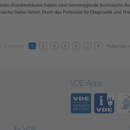
isten Krankenhäuser haben eine hervorragende technische Auss
nische Daten liefert. Doch das Potenzial für Diagnostik und Th
Vorherige
Folgende
1
2
3
4
5
...
8
VDE Apps
Ihr VDE