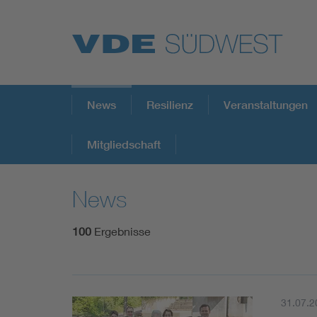
Top Themen
News
Resilienz
Veranstaltungen
Mitgliedschaft
Weitere Themen
News
100
Ergebnisse
31.07.2