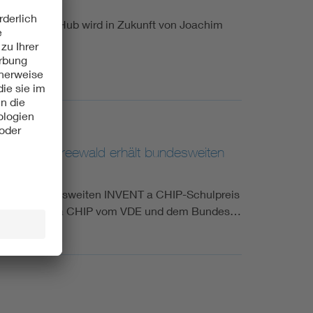
& Testing Hub wird in Zukunft von Joachim
m Dahme-Spreewald erhält bundesweiten
z beim bundesweiten INVENT a CHIP-Schulpreis
tbewerb INVENT a CHIP vom VDE und dem Bundes…