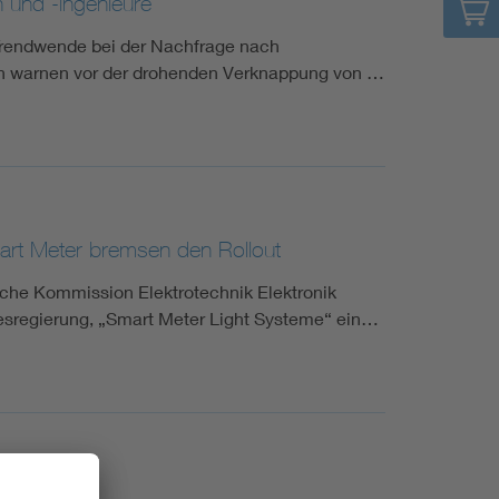
n und -ingenieure
 Trendwende bei der Nachfrage nach
ten warnen vor der drohenden Verknappung von …
art Meter bremsen den Rollout
che Kommission Elektrotechnik Elektronik
desregierung, „Smart Meter Light Systeme“ ein…
esting Hub