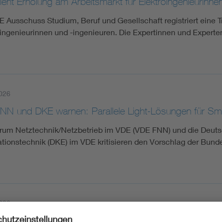
eht Erholung am Arbeitsmarkt für Elektroingenieurinne
E Ausschuss Studium, Beruf und Gesellschaft registriert eine
oingenieurinnen und -ingenieuren. Die Expertinnen und Exper
026
NN und DKE warnen: Parallele Light-Lösungen für Sm
rum Netztechnik/Netzbetrieb im VDE (VDE FNN) und die Deuts
ationstechnik (DKE) im VDE kritisieren den Vorschlag der Bun
026
m Bürkle ist neuer Geschäftsführer des AI Quality & T