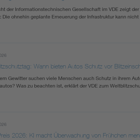
cht der Informationstechnischen Gesellschaft im VDE zeigt der
 Die ohnehin geplante Erneuerung der Infrastruktur kann nich
026
itzschutztag: Wann bieten Autos Schutz vor Blitzeinsc
nem Gewitter suchen viele Menschen auch Schutz in ihrem Auto 
oautos? Was zu beachten ist, erklärt der VDE zum Weltblitzschu
026
Preis 2026: KI macht Überwachung von Frühchen mens