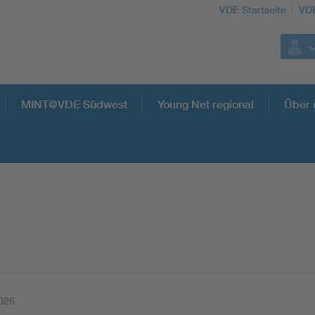
VDE Startseite
VD
MINT@VDE Südwest
Young Net regional
Über 
026