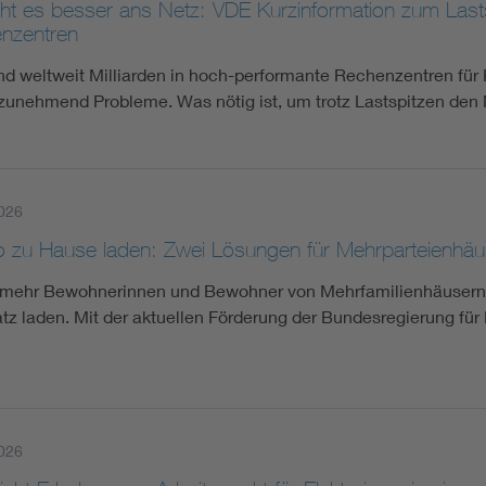
ht es besser ans Netz: VDE Kurzinformation zum Las
nzentren
d weltweit Milliarden in hoch-performante Rechenzentren für K
 zunehmend Probleme. Was nötig ist, um trotz Lastspitzen den
026
o zu Hause laden: Zwei Lösungen für Mehrparteienhäu
mehr Bewohnerinnen und Bewohner von Mehrfamilienhäusern m
atz laden. Mit der aktuellen Förderung der Bundesregierung für 
026