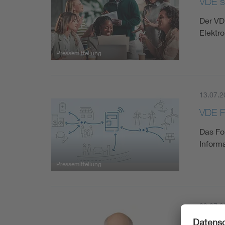
VDE si
Der VD
Elektr
Pressemitteilung
13.07.2
VDE F
Das Fo
Inform
Pressemitteilung
09.07.2
Joachi