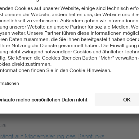
meinsam vom VDE und dem Land Hessen gegründete AI Quality 
geleitet.
026
chips für die Medizin von morgen: Oberstufenzentru
T a CHIP-Schulpreis
erstufenzentrum Dahme-Spreewald erreicht den zweiten Plat
hält 500 Euro Preisgeld. Seit 25 Jahren begeistert der Wet
026
rängt auf Modernisierung des Bahnfunks