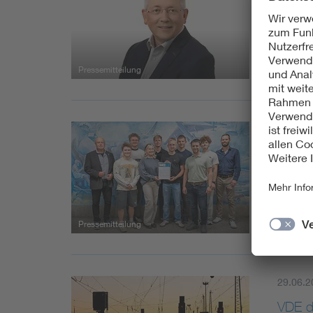
Der ge
Bürkle 
Pressemitteilung
07.07.2
Mikro
INVEN
Das Ob
und er
Pressemitteilung
29.06.2
VDE d