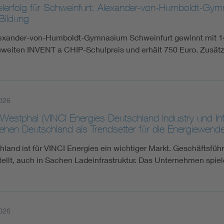
lerfolg für Schweinfurt: Alexander-von-Humboldt-Gym
Bildung
exander-von-Humboldt-Gymnasium Schweinfurt gewinnt mit 14
weiten INVENT a CHIP-Schulpreis und erhält 750 Euro. Zusätzli
026
 Westphal (VINCI Energies Deutschland Industry und I
ehen Deutschland als Trendsetter für die Energiewend
hland ist für VINCI Energies ein wichtiger Markt. Geschäftsfüh
tellt, auch in Sachen Ladeinfrastruktur. Das Unternehmen spiel
026