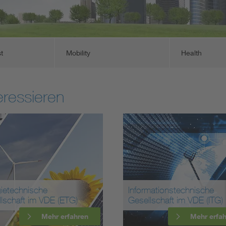
st
Mobility
Health
eressieren
ietechnische
Informationstechnische
lschaft im VDE (ETG)
Gesellschaft im VDE (ITG)
Mehr erfahren
Mehr erfa