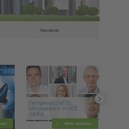
Standards
Fachgesellschaft für
Forum
Mikroelektronik im VDE
Netzte
(GMM)
VDE (F
hren
Mehr erfahren