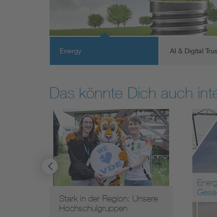
Energy
AI & Digital Tru
Das könnte Dich auch int
Energ
Gesel
oung
Stark in der Region: Unsere
Hochschulgruppen