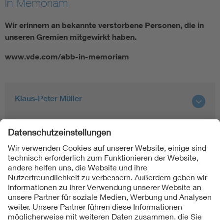
In Memoriam
Wir erinnern an bekannte verstorbene Personen, die in
unseren Gremien mitgewirkt haben.
www.vde.com/abb-in-memoriam
Klaus-Peter Müller
Prof. Friedhelm Noack
Prof. Hans Steinbigler