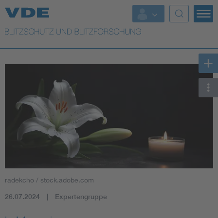
Top Themen
Top Themen
Weitere Themen
Lightning protection
radekcho / stock.adobe.com
26.07.2024
Expertengruppe