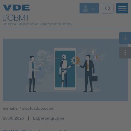
Top Themen
Fokusthemen
Energy
AI & Digital Trust
Health
Mobility
elenabsl / stock.adobe.com
Standards
20.08.2025
Expertengruppe
Weitere Themen