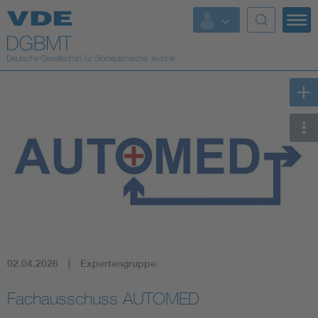
Top Themen
Fokusthemen
Energy
AI & Digital Trust
Health
Mobility
02.04.2026
Expertengruppe
Standards
Fachausschuss AUTOMED
Weitere Themen