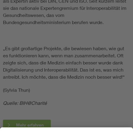
als Expertin aktiv bei DIN, CEN und ISO. Seit kurzem leitet
sie das nationale Expertengremium für Interoperabilität im
Gesundheitswesen, das vom
Bundesgesundheitsministerium berufen wurde.
„Es gibt großartige Projekte, die bewiesen haben, wie gut
es funktionieren kann, wenn man zusammenarbeitet. Oft
zeigte sich, dass die Medizin einfach besser wurde dank
Digitalisierung und Interoperabilität. Das ist es, was mich
antreibt. Ich möchte, dass die Medizin noch besser wird!“
(Sylvia Thun)
Quelle: BIH@Charité
Mehr erfahren