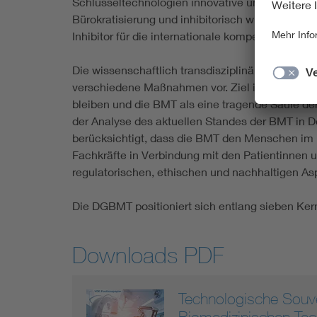
Schlüsseltechnologien innovative und effizient
Bürokratisierung und inhibitorisch wirkende Re
Inhibitor für die internationale kompetitive Auf
Die wissenschaftlich transdisziplinär orientier
verschiedene Maßnahmen vor. Ziel ist es, Spitze
bleiben und die BMT als eine tragende Säule 
der Analyse des aktuellen Standes der BMT in D
berücksichtigt, dass die BMT den Menschen im 
Fachkräfte in Verbindung mit den Patientinnen u
regulatorischen, ethischen und nachhaltigen A
Die DGBMT positioniert sich entlang sieben Kern
Downloads PDF
Technologische Souver
Biomedizinischen Tec