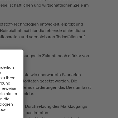
esellschaftlichen und wirtschaftlichen Ziele im
fstoff-Technologien entwickelt, erprobt und
spielhaft sei hier die fehlende einheitliche
ektionsraten und vermeidbaren Todesfällen auf
her Erkrankungen in Zukunft noch stärker von
ertise erwartete wie unerwartete Szenarien
ologische Prioritäten gesetzt werden. Die
ller dieser Herausforderungen dar. Dies umfasst
enen Stakeholder.
klung und der Durchsetzung des Marktzugangs
herrschung von bestimmten