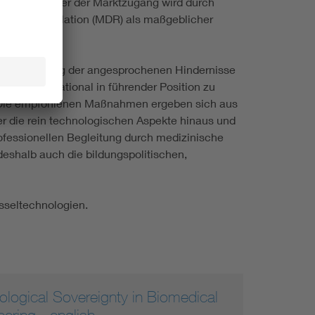
prozesse, aber der Marktzugang wird durch
 Device Regulation (MDR) als maßgeblicher
zur Beseitigung der angesprochenen Hindernisse
ern, international in führender Position zu
. Die empfohlenen Maßnahmen ergeben sich aus
er die rein technologischen Aspekte hinaus und
ofessionellen Begleitung durch medizinische
deshalb auch die bildungspolitischen,
üsseltechnologien.
ological Sovereignty in Biomedical
ering - english