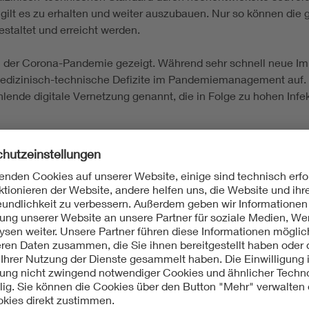
gilt es zu erhalten und weiter auszubauen. Nur so können die g
staltet und erreicht werden.
n der Corona-Pandemie gezeigt. Während sehr schnell neue Imp
dizinisch-technische Defizite im Pandemiemanagement auf. Bei
hlende digitale Vernetzung genannt, die in Folge zu hohen Inf
graphischen Wandels und einem zunehmenden Anteil chronisc
n deshalb mit multidisziplinärer und interprofessioneller Exp
ungen vorbereitet und getroffen, sowie strukturelle wie techn
 BMT stellt eine strategische Voraussetzung zur Bewältigung a
enso wie die Organisation des Zusammenspiels der verschied
 der BMT werden maßgeblich durch den Mangel in der Entwic
eise behindern bereits heute Probleme bei der souveränen Be