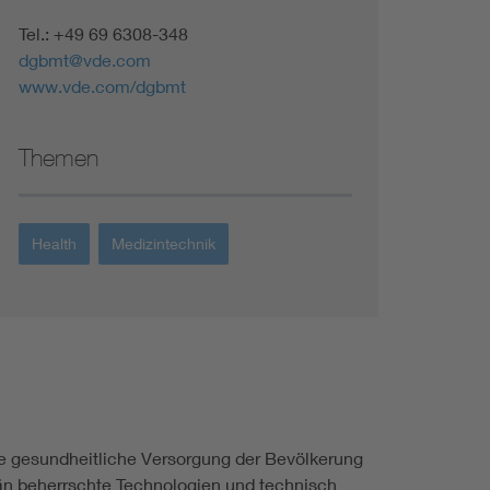
Tel.: +49 69 6308-348
dgbmt@vde.com
www.vde.com/dgbmt
Themen
Health
Medizintechnik
te gesundheitliche Versorgung der Bevölkerung
rän beherrschte Technologien und technisch