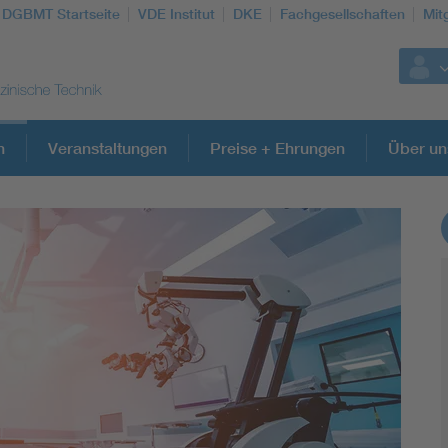
DGBMT Startseite
VDE Institut
DKE
Fachgesellschaften
Mit
n
Veranstaltungen
Preise + Ehrungen
Über un
Weitere Themen
Assisted Living
Prostheses + implants