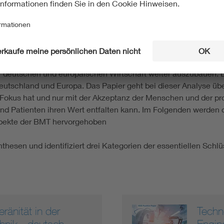
e Lösungen. So beherrschen wir die grundlegenden Innovations
gulierung erheblich erschwert, insbesondere durch die Medical
stellung Europas auf dem Gebiet der BMT.
ten Verfasser*innen dieses Positionspapiers schlagen deshalb 
nleistungen auf dem zukunftsrelevanten Gebiet der BMT zu sich
der deutschen und europäischen Wirtschaft weiter auszubauen
eutschland und Europa. Das Papier geht bei dieser Analyse üb
Fokus hat und nur mit der Akzeptanz der Menschen und der pr
nd Patienten ihren Wert entfalten kann. Im Folgenden werden 
spekte der BMT hervorgehoben
thesen und identifiziert drei Kategorien der essentiellen Schl
änität in der
Techn
hnik - deutsch
Engine