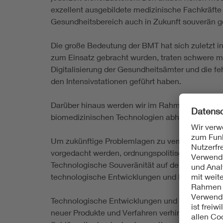
exzellent ausgebildete medizinische Fachkräfte 
Gesundheitsbereich auch in Zukunft souverän ge
Die große Bedeutung der BMT hat sich zuletzt i
zum Einsatz gebracht wurden, traten schwere me
Digitalisierung der Gesundheitsämter und die fe
den Intensivstationen geführt haben.
Darüber hinaus werden wir im Rahmen des demo
biomedizinischen Technologien abhängen.
Um zukünftige Problemlagen zu vermeiden, müsse
vorgedacht werden, ordnungspolitische Entscheid
Technologische Souveränität auf dem Gebiet der
technologische Entwicklungen und Lösungen eb
Technologische Entwicklungen und Lösungen in
neuer Produkte und Verfahren verhindert. Teilw