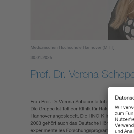
Mobility
Standards
Medizinischen Hochschule Hannover (MHH)
30.01.2025
Prof. Dr. Verena Schepe
Frau Prof. Dr. Verena Scheper leitet seit 2010
Die Gruppe ist Teil der Klinik für Hals-Nasen-
Hannover angesiedelt. Die HNO-Klinik der MHH b
2003 gehört auch das Deutsche Hörzentrum Hannov
experimentelles Forschungsprogramm. Die Verzah