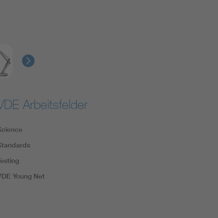
VDE Arbeitsfelder
Science
Standards
Testing
VDE Young Net