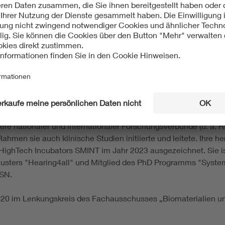
 2004 in Gießen abgeschlossenen Tiermedizinstudium, an der T
ann ihre interdisziplinäre Arbeit im Feld der Biomedizin. Als 
genieuren erfolgreich zusammen und habilitierte 2019 an de
schung des Potentials von Implantat-assoziierten Wirkstoffther
mplantaten (CI) und die Entwicklung neuartiger Kombinationspr
inem weiten Forschungsfeld. Hierbei greifen Materialforschun
, in vitro Assays und präklinische in vivo Modelle finden Anw
hrere nationaler und internationaler Forschungsverbünde (u. a
hmen sie auch klinische Studien initiierte und leitete. Ihre 
 HighTech Incubators SMINT im Jahr 2023 ausgezeichnet. Sie 
lusters "Hearing4all" und Mitglied des PhD Programms "Syste
SN.
2020 im Lenkungskreis des Fachausschusses „Biomaterialien un