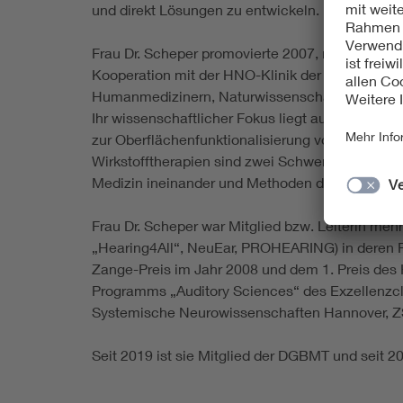
und direkt Lösungen zu entwickeln.
Frau Dr. Scheper promovierte 2007, nach ihrem
Kooperation mit der HNO-Klinik der MHH. Hier beg
Humanmedizinern, Naturwissenschaftlern und In
Ihr wissenschaftlicher Fokus liegt auf der Erfor
zur Oberflächenfunktionalisierung von Cochlea-I
Wirkstofftherapien sind zwei Schwerpunkte in e
Medizin ineinander und Methoden der Bildgebung
Frau Dr. Scheper war Mitglied bzw. Leiterin me
„Hearing4All“, NeuEar, PROHEARING) in deren Ra
Zange-Preis im Jahr 2008 und dem 1. Preis des
Programms „Auditory Sciences“ des Exzellenzc
Systemische Neurowissenschaften Hannover, Z
Seit 2019 ist sie Mitglied der DGBMT und seit 