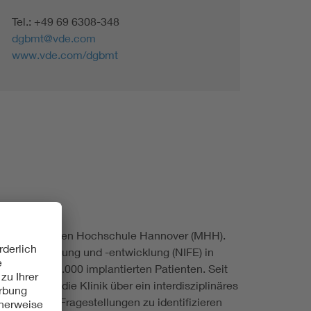
Tel.: +49 69 6308-348
dgbmt@vde.com
www.vde.com/dgbmt
der Medizinischen Hochschule Hannover (MHH).
lantatforschung und -entwicklung (NIFE) in
ehr als 10.000 implantierten Patienten. Seit
g verfügt die Klinik über ein interdisziplinäres
 klinische Fragestellungen zu identifizieren