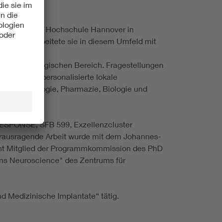
ierärztlichen Hochschule Hannover in
Tierärztin arbeitete sie in diesem Umfeld mit
r MHH.
apien im otologischen Bereich. Fragestellungen
odukte für personalisierte lokale
g, Pharmakologie, Pharmazie, Biologie und
endung.
. RESPONSE, SFB 599, Exzellenzcluster
herausragende Arbeit wurde mit dem Johannes-
ist Mitglied der Programmkommission des PhD
ms Neuroscience" des Zentrums für
d Medizinische Implantate“ tätig.