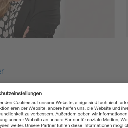
r
 die Forschungsgruppe der „Pharmakologie des Innenohrs“ an 
Ohrenheilkunde (HNO) und im Niedersächsischen Zentrum für Imp
etreibt das weltweit größte Cochlea-Implantat-Programm mit m
er (DHZ) zur Klinik. Neben der intensiven klinischen Forschun
nung von Klinik und Forschung ermöglicht es Frau Dr. Scheper