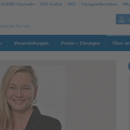
DGBMT Startseite
VDE Institut
DKE
Fachgesellschaften
Mit
n
Veranstaltungen
Preise + Ehrungen
Über un
Weitere Themen
Assisted Living
Prostheses + implants