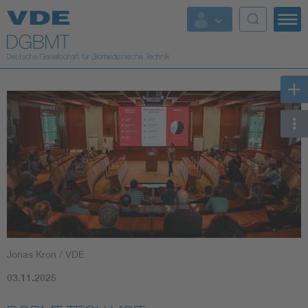
Top Themen
Fokusthemen
Energy
AI & Digital Trust
Health
Mobility
Jonas Kron / VDE
Standards
03.11.2025
Weitere Themen