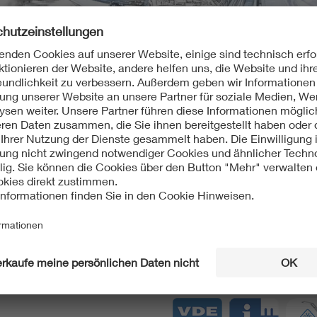
e
VDE Apps