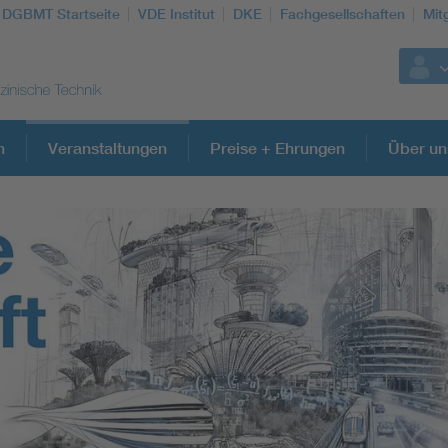
DGBMT Startseite
VDE Institut
DKE
Fachgesellschaften
Mit
n
Veranstaltungen
Preise + Ehrungen
Über un
Weitere Themen
Assisted Living
Prostheses + implants