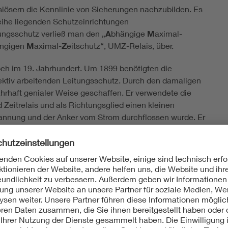
slösern die Kennlinie von Sicherungen nachzubilden. Es
 Reihe liegenden Schutzeinrichtungen
tungsschutz verließ man den „
A
bhängige
M
aximal-
ngigen
M
aximal-
Z
eitschutz“, UMZ-Relais, über.
och im 19. Jahrhundert. Um 1899 benötigten die
lektiv arbeitenden Leitungsschutz. Durch den damaligen
wahrhaft genialer Weise geschaffen. Er verwendete die
Zeitrelais und als Richtungsglied einen kleinen
pannung und der Anker vom Strom durchflossen wurde. Er
lleitung. Dies gilt als Geburtsstunde des
lais, so genannte Induktionsrelais, die hauptsächlich
ren den gestörten durch das Kriterium
Funktion und zur Betätigung des Hilfsauslösers (AUS-
e Hilfsenergie.