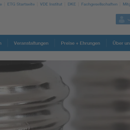
te
ETG Startseite
VDE Institut
DKE
Fachgesellschaften
Mit
n
Veranstaltungen
Preise + Ehrungen
Über un
Weitere Themen
Energy efficiency
Energy grids
Energy storage