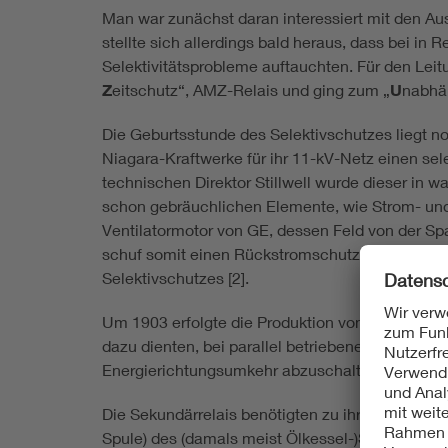
Man war zunächst daran interessiert mit den Au
stellte sich allerdings bald heraus, dass bei in
Selektivitätsprobleme auftauchten. Für den Lei
Z
eitschutz“, AMZ-Relais und ging zum „
U
nabhä
Die Geburtsstunde des Selektivschutzes liegt n
Niagara-Kraftwerke für ihr 11-kV-Netz einen se
technischen Direktor Stillwell wurde dieser in 
schon gebräuchlichen Elemente, wie Strom- und 
Ventilatormotor von GE, dessen Feld von der S
schuf somit einen Rückstromschutz für die Doppe
Selektivschutzes [2].
Um 1903 erfolgte die Produktion von Richtungsre
dazu dienten, bei parallel betriebenen Generato
Energierichtungsumkehr abzuschalten.
Die Sekundärrelais benötigten zu ihrer eigenen 
Spule) des (damals meist Ölkessel-)Schalters ein