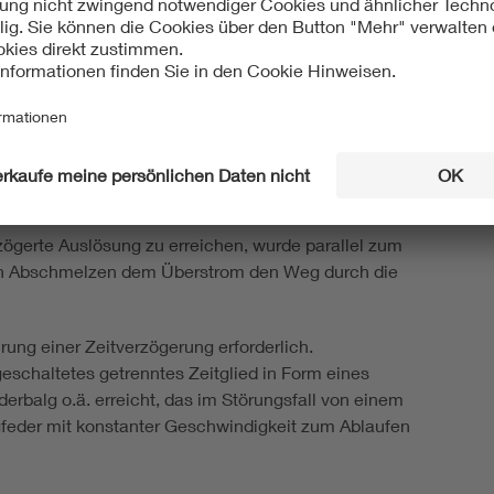
ent von Henri Owen Tudor (L) aus dem Jahr 1886 aus
romauslösung zur Betätigung des Relais und des
ss bei den ersten Wandlerstromlösungen pro Phase zwei
n denen einer das Relais und der andere den Auslöser
ahr 1908 wurde der Wandlerstrom direkt zum Auslöser
ögerte Auslösung zu erreichen, wurde parallel zum
ach Abschmelzen dem Überstrom den Weg durch die
rung einer Zeitverzögerung erforderlich.
geschaltetes getrenntes Zeitglied in Form eines
rbalg o.ä. erreicht, das im Störungsfall von einem
feder mit konstanter Geschwindigkeit zum Ablaufen