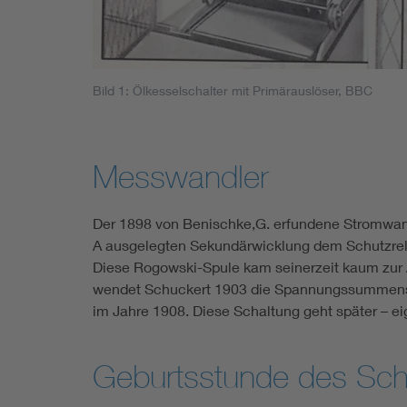
Bild 1: Ölkesselschalter mit Primärauslöser, BBC
Messwandler
Der 1898 von Benischke,G. erfundene Stromwand
A ausgelegten Sekundärwicklung dem Schutzrela
Diese Rogowski-Spule kam seinerzeit kaum zur A
wendet Schuckert 1903 die Spannungssummensc
im Jahre 1908. Diese Schaltung geht später – e
Geburtsstunde des Schu