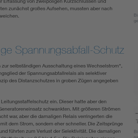
ur Erfassung von zweipoligen Kurzschlüssen und
egten zunächst großes Aufsehen, mussten aber nach
Bi
 weichen.
g
ige Spannungsabfall-Schutz
is zur selbständigen Ausschaltung eines Wechselstrom“,
gsglied der Spannungsabfallrelais als selektiver
rinzip des Distanzschutzes in groben Zügen angegeben
eitungsstaffelschutz ein. Dieser hatte aber den
 Generatoreneinsatz schwankten. Mit größeren Strömen
cht war, aber die damaligen Relais verringerten die
 mit dem Strom, sondern eher schneller. Die Zeitsprünge
nd führten zum Verlust der Selektivität. Die damaligen
Bi
na