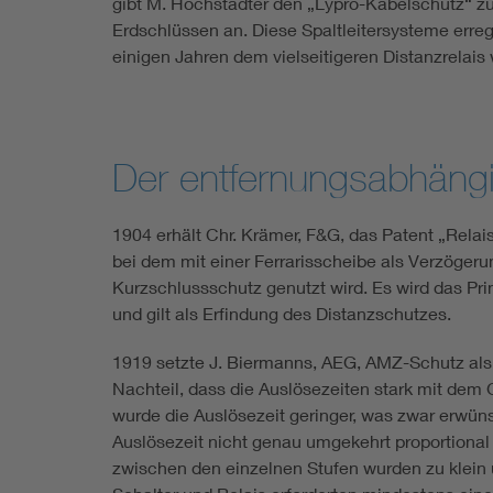
gibt M. Höchstädter den „Lypro-Kabelschutz“ z
Erdschlüssen an. Diese Spaltleitersysteme err
einigen Jahren dem vielseitigeren Distanzrelais
Der entfernungsabhäng
1904 erhält Chr. Krämer, F&G, das Patent „Rela
bei dem mit einer Ferrarisscheibe als Verzögerun
Kurzschlussschutz genutzt wird. Es wird das P
und gilt als Erfindung des Distanzschutzes.
1919 setzte J. Biermanns, AEG, AMZ-Schutz als L
Nachteil, dass die Auslösezeiten stark mit dem
wurde die Auslösezeit geringer, was zwar erwüns
Auslösezeit nicht genau umgekehrt proportional
zwischen den einzelnen Stufen wurden zu klein u