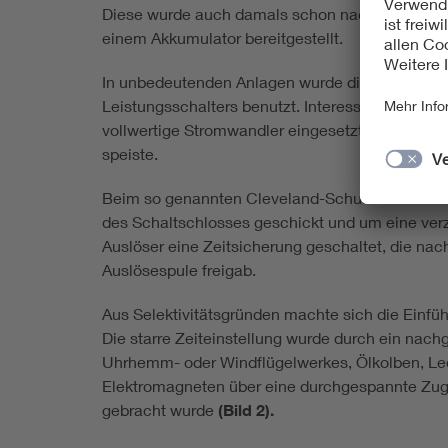
Diese wurde auch damals schon nach einem Pat
einem Akkumulator bereitgestellt.
In unbedeutenden Anlagen wurde die Wandlerst
Leistungsschalters benutzt. Interessant ist, da
vollwertige Stromwandler eingesetzt wurden, vo
speiste.
Beim so genannten Cleveland-Schutz aus dem J
des Schaltschlosses geschickt und um eine verz
Auslöser eine Zeitsicherung geschaltet, die n
Auslösespule freigab.
Aus Selektivitätsgründen machte sich die Einfüh
Die starre Zeiteinstellung wurde durch ein nach
Uhrhemm- oder Windflügelwerkes, Ölkolben, Lede
Elektromagneten über eine durchgespannte Zug
gebracht wurde
(Bild 2).