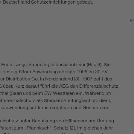
n Deutschland Schutzeinrichtungen gebaut.
Bi
Price Längs-Stromvergleichsschutz vor (Bild 3). Sie
ine erste größere Anwendung erfolgte 1906 im 20-kV-
r Distribution Co. in Nordengland [3]. 1907 geht das
 über. Kurz darauf führt die AEG den Differenzialschutz
enthal (Saar) und beim EW Westfalen ein. Während im
ferenzialschutz als Standard-Leitungsschutz dient,
ptanwendung bei Transformatoren und Generatoren.
belschutz unter Benutzung von Hilfsadern am Umfang
n Patent zum „Pfannkuch“-Schutz [2]. Im gleichen Jahr