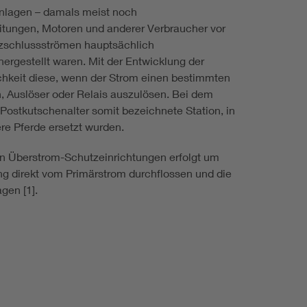
anlagen – damals meist noch
itungen, Motoren und anderer Verbraucher vor
zschlussströmen hauptsächlich
 hergestellt waren. Mit der Entwicklung der
chkeit diese, wenn der Strom einen bestimmten
, Auslöser oder Relais auszulösen. Bei dem
Postkutschenalter somit bezeichnete Station, in
ere Pferde ersetzt wurden.
en Überstrom-Schutzeinrichtungen erfolgt um
g direkt vom Primärstrom durchflossen und die
gen [1].