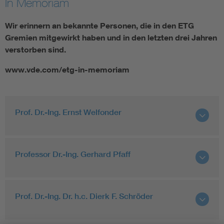
In Memoriam
Energy efficiency
Wir erinnern an bekannte Personen, die in den ETG
Gremien mitgewirkt haben und in den letzten drei Jahren
Energy grids
verstorben sind.
www.vde.com/etg-in-memoriam
Energy storage
Renewable energies
Prof. Dr.-Ing. Ernst Welfonder
Kompetenzzentrum Smart Grid
Professor Dr.-Ing. Gerhard Pfaff
Prof. Dr.-Ing. Dr. h.c. Dierk F. Schröder