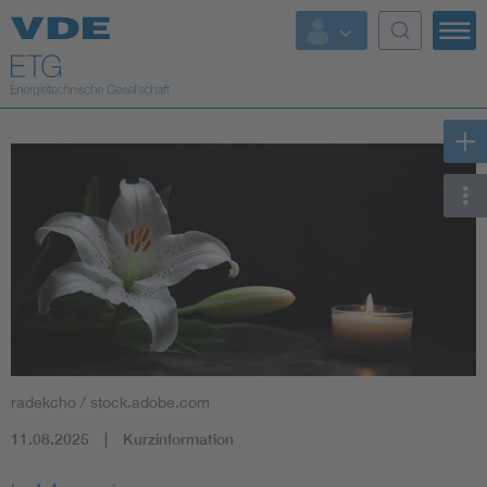
Top Themen
Fokusthemen
Energy
AI & Digital Trust
Health
Mobility
radekcho / stock.adobe.com
Standards
11.08.2025
Kurzinformation
Weitere Themen