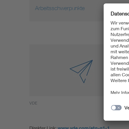
Arbeitsschwerpunkte
VDE
Direkter Link:
www.vde.com/etg-q1-1