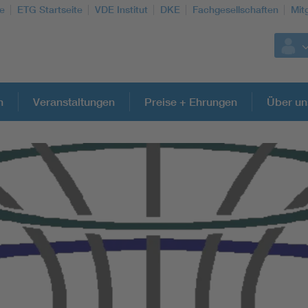
te
ETG Startseite
VDE Institut
DKE
Fachgesellschaften
Mit
n
Veranstaltungen
Preise + Ehrungen
Über un
Weitere Themen
Energy efficiency
Energy grids
Energy storage