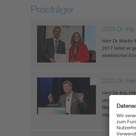
Preisträger
2023 Dr.-Ing.
Herr Dr. Martin
2017 leitet er
elektrischer Ene
2020 Dr. Hei
Herr Dr.-Ing. 
und Automatisi
Bereiches „Sch
organisatorisc