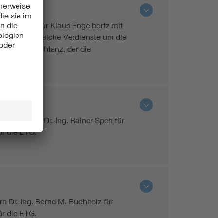
lom-Ingenieur Klaus Engelbertz mit
d sich zahlreiche Verdienste um die
Christian Rehtanz, der die
 vornahm
Professor Dr.-Ing. Rainer Speh für
r die ETG.
 Dr.-Ing. Bernd M. Buchholz für
r die ETG.