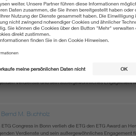
ngelbertz
es wissenschaftlichen Beirats hat der ETG-Vorstand Herrn Dip
2019 ausgezeichnet. „Er hat sich jahrzehntelang engagiert un
heißt es in der Laudatio des ETG-Vorstandsvorsitzenden Prof. 
g im Rahmen des ETG-Kongress 2019 in Esslingen am Neckar
.-Ing. Rainer Speh
ETG Congress in Bonn verlieh die ETG den ETG Award an Herrn 
genden Verdienste und sein außergewöhnliches Engagement fü
, Bernd M. Buchholz
ETG Congress in Bonn verlieh die ETG den ETG Award an Herrn
genden Verdienste und sein außergewöhnliches Engagement fü