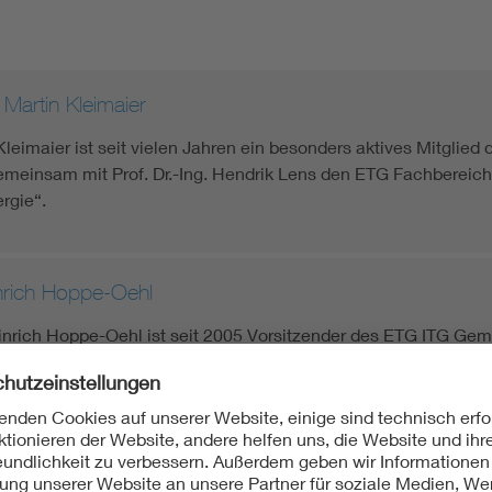
 Martin Kleimaier
 Kleimaier ist seit vielen Jahren ein besonders aktives Mitglied
 gemeinsam mit Prof. Dr.-Ing. Hendrik Lens den ETG Fachberei
rgie“.
nrich Hoppe-Oehl
Heinrich Hoppe-Oehl ist seit 2005 Vorsitzender des ETG ITG G
erungstechnik“. In diesen nunmehr 15 Jahren hat er die Neuge
utz und Automatisierungstechnik“ im VDE maßgeblich geprägt 
h neue und wesentliche Akzente gesetzt.