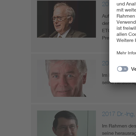
2019 Klaus E
Auf Vorschlag d
dem ETG-Award 
ETG erworben“, 
Preisverleihun
2017 Prof. Dr
Im Rahmen des 
seine herausra
2017 Dr.-Ing
Im Rahmen des 
seine herausra