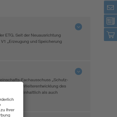
 der ETG. Seit der Neuausrichtung
ch V1 „Erzeugung und Speicherung
emeinschafts-Fachausschuss „Schutz-
staltung und Weiterentwicklung des
und sowohl inhaltlich als auch