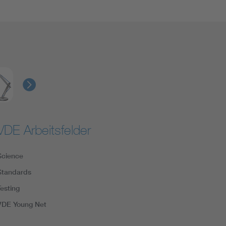
VDE Arbeitsfelder
Science
Standards
Testing
VDE Young Net