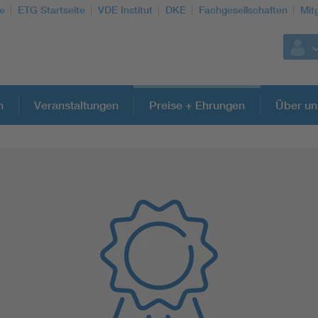
te
ETG Startseite
VDE Institut
DKE
Fachgesellschaften
Mit
n
Veranstaltungen
Preise + Ehrungen
Über un
Weitere Themen
Energy efficiency
Energy grids
Energy storage