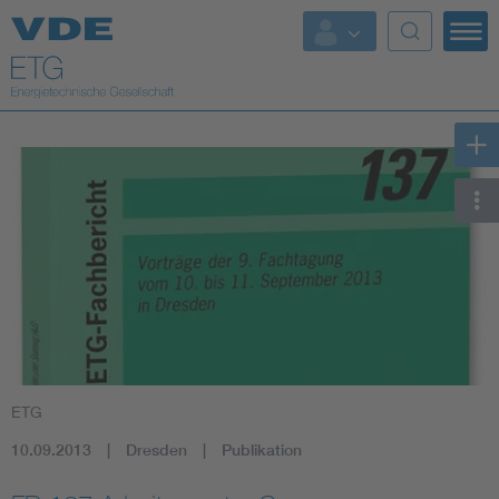
Top Themen
Fokusthemen
Energy
AI & Digital Trust
Health
Mobility
ETG
Standards
10.09.2013
Dresden
Publikation
Weitere Themen