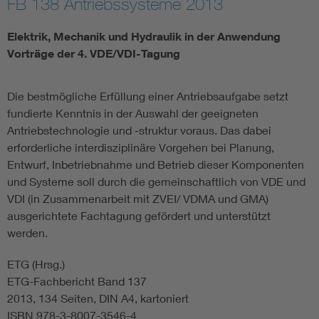
FB 138 Antriebssysteme 2013
Energy efficiency
Elektrik, Mechanik und Hydraulik in der Anwendung
Vorträge der 4. VDE/VDI-Tagung
Energy grids
Die bestmögliche Erfüllung einer Antriebsaufgabe setzt
Energy storage
fundierte Kenntnis in der Auswahl der geeigneten
Antriebstechnologie und -struktur voraus. Das dabei
Renewable energies
erforderliche interdisziplinäre Vorgehen bei Planung,
Entwurf, Inbetriebnahme und Betrieb dieser Komponenten
und Systeme soll durch die gemeinschaftlich von VDE und
Kompetenzzentrum Smart Grid
VDI (in Zusammenarbeit mit ZVEI/ VDMA und GMA)
ausgerichtete Fachtagung gefördert und unterstützt
werden.
ETG (Hrsg.)
ETG-Fachbericht Band 137
2013, 134 Seiten, DIN A4, kartoniert
ISBN 978-3-8007-3546-4