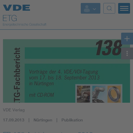
Top Themen
Fokusthemen
Energy
AI & Digital Trust
Health
Mobility
VDE Verlag
Standards
17.09.2013
Nürtingen
Publikation
Weitere Themen