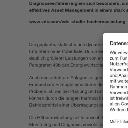
Diagnoseverfahren eignen sich besonders, um
effektives Asset Management in einem stark 
www.vde.com/vde-studie-hoeherauslastung
Die geplante, statische und dynamische Höhera
Errichtern neue Potentiale. Durch eine gezielt
deutlich größerer Leistungen von erneuerbaren Er
Paragrafen 49b des Energiewirtschaftsgesetze
Auch neu errichtete Anlagen zeigen mit gezielt
Erneuerbare Erzeuger sind durch die hohe Volati
Problem ist. Bei der Planung und Errichtung bring
können durch die langen thermischen Zeitkonsta
Betriebsmittel einer Übertragungskette betracht
Die Höherauslastung sollte ausschließlich kontro
Monitoring und Diagnose, sowohl idealerweise in 