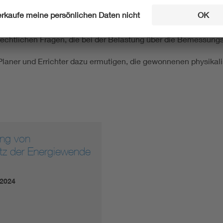
haulichen die praktische Umsetzung der Höherauslastung, wobei
nd die Systemführung herangezogen werden.
rechtlichen Fragen, die bei der Belastung über die Bemessung
Planer und Errichter dazu ermutigen, die gewonnenen physika
ung von
etz der Energiewende
.2024