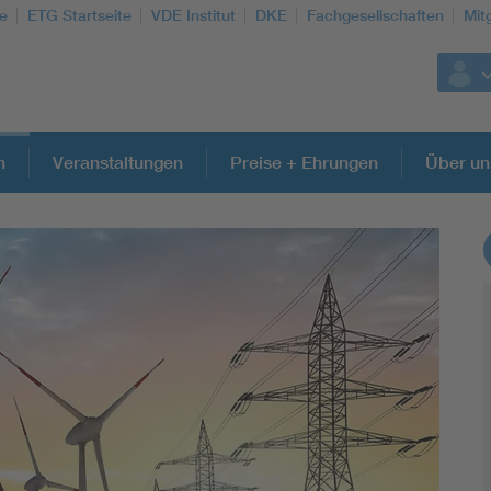
te
ETG Startseite
VDE Institut
DKE
Fachgesellschaften
Mit
n
Veranstaltungen
Preise + Ehrungen
Über un
Weitere Themen
Energy efficiency
Energy grids
Energy storage