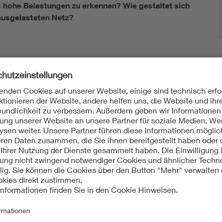
 hohe Belastungen zu erkennen? Wie gestaltet sich
ausgelasteten Netz?
uslastung von Betriebsmitteln über den Bemessungsstrom hina
e Auslastung können Engpässe im Netz teilweise kompensiert w
zeugern möglich, trotz begrenzter Netzinfrastruktur. Dies ents
s als „temporäre Höherauslastung des Höchstspannungsnetzes
er Höherauslastung einen reduzierten ökologischen Fußabdruck,
lität ihrer Einspeisung bekannt, was aus der Perspektive der s
t die zeitliche Volatilität allerdings einen großen Vorteil mit 
nten der Betriebsmittel in Grenzen ausgeglichen werden. Dabei
et werden.
lliert erfolgen. Daher empfehlen die Autorin und Autoren ein fü
Echtzeit (on-line) als auch ergänzend offline. Ziele sind hierb