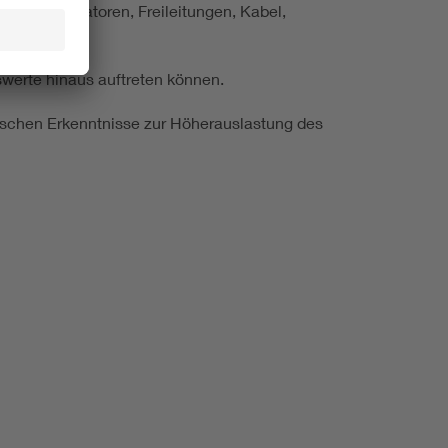
 Transformatoren, Freileitungen, Kabel,
swerte hinaus auftreten können.
lischen Erkenntnisse zur Höherauslastung des