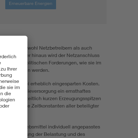
Erneuerbare Energien
us bietet sowohl Netzbetreibern als auch
erden. Darüber hinaus wird der Netzanschluss
pricht den politischen Forderungen, wie sie im
“ beschrieben werden.
 und dies bei erheblich eingesparten Kosten.
icheren Energieversorgung ein ernsthaftes
sich, denn die zeitlich kurzen Erzeugungsspitzen
 müssen die Zeitkonstanten aller beteiligter
r jedes Betriebsmittel individuell angepasstes
ei die Ermittlung der Belastung und des