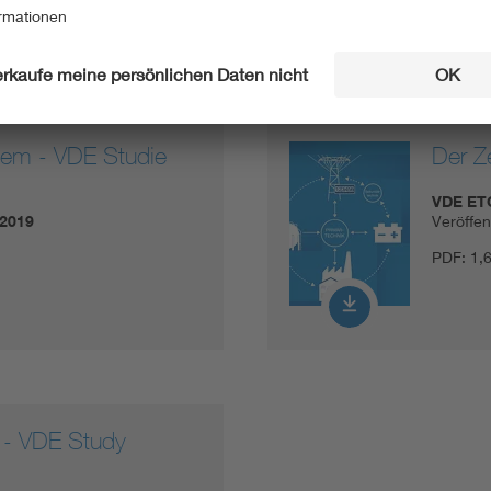
stem - VDE Studie
Der Z
VDE ET
.2019
Veröffe
PDF:
1,
h - VDE Study