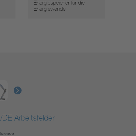
Energiespeicher für die
VDE d
.
Energiewende
Auton
VDE Arbeitsfelder
Science