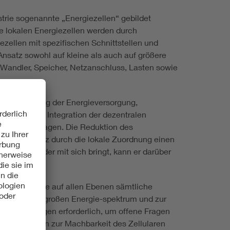
strie sogenannte „Energiezellen“ gebildet
e lokalen Energiezellen werden durch
ellen mit spezifischen Schnittstellen und
nsatz sowohl auf kleine als auch auf größere
 Wandler, Speicher, Netzanschluss, Lasten sowie
ige Entwicklung der Energieversorgung,
estmögliche Integration der dezentralen
sbaus beitragen. Die Reduktion des
Da der Ansatz durch die lokale Zuordnung einen
der Anwender mit sich bringt, kann er darüber
e Energienetze auf allen Ebenen sämtliche
ung in einem großen Energie-spektrum und zur
 Untersuchungen erforderlich, um offene Fragen
derprobungen zur Machbarkeit des Zellularen