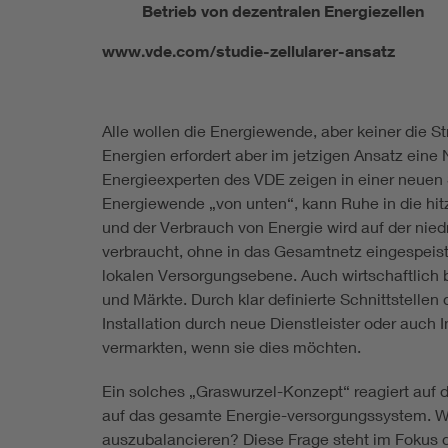
Betrieb von dezentralen Energiezellen
www.vde.com/studie-zellularer-ansatz
Alle wollen die Energiewende, aber keiner die S
Energien erfordert aber im jetzigen Ansatz ein
Energieexperten des VDE zeigen in einer neuen S
Energiewende „von unten“, kann Ruhe in die hit
und der Verbrauch von Energie wird auf der niedr
verbraucht, ohne in das Gesamtnetz eingespeist 
lokalen Versorgungsebene. Auch wirtschaftlich 
und Märkte. Durch klar definierte Schnittstelle
Installation durch neue Dienstleister oder auc
vermarkten, wenn sie dies möchten.
Ein solches „Graswurzel-Konzept“ reagiert auf d
auf das gesamte Energie-versorgungssystem. Wie
auszubalancieren? Diese Frage steht im Fokus