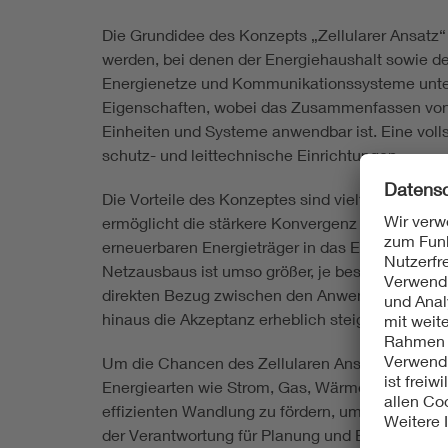
Die Grundidee des Konzepts „Zellularer Ansatz“ 
werden, bei denen der Energiehaushalt sowie de
Energienetze und Kommunikationssysteme untere
Eigenschaften, wobei das Zusammenfassen von En
Einheiten und Systeme anwendbar ist. Eine voll
schutz- und leittechnische Einrichtungen.
Die Vorteile des Konzeptes sind vielfältig. Der 
ermöglicht die stärkere Konvergenz der untersch
erneuerbaren Energieträger in das Energievers
Netzausbaus ist umso größer, je besser Stroman
direkten Bezug zwischen den Anwendern und der
hinaus die Akzeptanz erheblich steigern helfen.
Um die Chancen des Zellularen Ansatzes zu nutz
Energiearten wie Strom, Gas, Wärme etc. zu ber
effizienten Wandlung zu fördern, um die Vorteil
der Verantwortung für Planung und Betrieb des