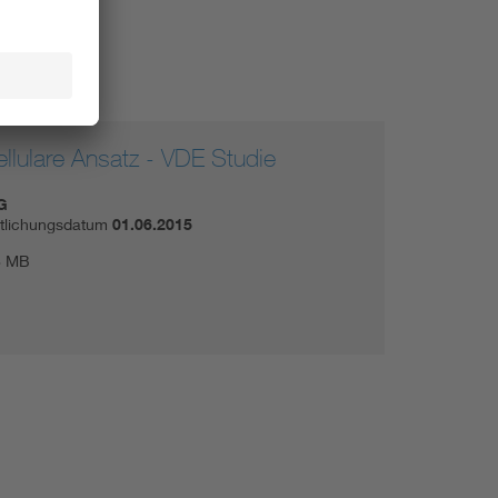
ellulare Ansatz - VDE Studie
G
ntlichungsdatum
01.06.2015
6 MB