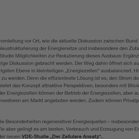
tromleitung vor Ort, wie die aktuelle Diskussion zwischen Bun
e Neustrukturierung der Energienetze und insbesondere den Zu
tudie Möglichkeiten zur Reduzierung dieses Ausbaus: Ergänzt m
zige Diskussion gebracht werden. Der Weg dahin öffnet sich a
igsten Ebene in kleinteiligen „Energiezellen“ ausbalanciert. Hi
zu werden. Denn die effizienteste Lösung ist es, den Strom dor
bietet das Konzept attraktive Perspektiven, besonders mit Bli
n der Energiezellen können der Betrieb der Energiezellen, aber 
h Investoren am Markt angeboten werden. Zudem können Privatp
ie Besonderheiten regenerativer Energiequellen – insbesondere
 aber gelingt es am besten, Verbrauch und Erzeugung von Ene
 der neuen
VDE-Studie „Der Zellulare Ansatz“.