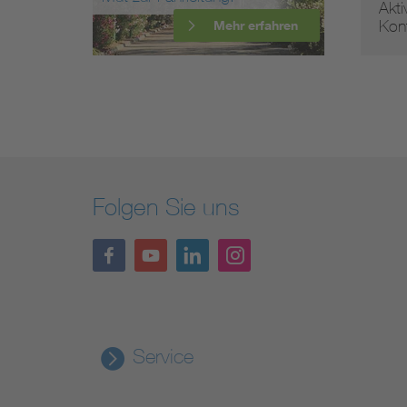
und
Akti
risc…
Kon
Mehr erfahren
Folgen Sie uns
Service