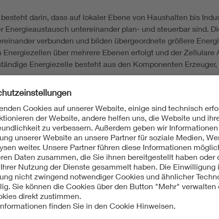
besteht darin, dass auf lokaler Ebene von Haushalten bis Indu
r Energieaustausch untereinander plan- und steuerbar sind. Di
inander verbunden und bilden übergeordnete größere Energiez
ergiezellen über mehrere Ebenen erfolgt und der Zellulare A
ständige Energiezelle besteht aus den Komponenten Erzeuger,
Zellulare Ansatz schafft wichtige Grundlagen für eine nachhalt
iedlichen Energieträger Strom, Gas und Wärme, sorgt für die b
orgungssystem und kann zur Reduktion des notwendigen Netzau
gebot und –nachfrage in den Energiezellen austariert werden. 
 notwendigen Technik herstellt sowie mehr Selbstbestimmung 
en, fordert der VDE, in den Entwicklungsplänen für zukünftig
ücksichtigen, die Entwicklung von Technologien zur Speicher
e verschiedener Energieformen zu nutzen. Ferner sind weitere
 Gesamtsystems zu klären. Insbesondere empfiehlt der VDE Fel