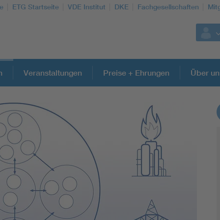
te
ETG Startseite
VDE Institut
DKE
Fachgesellschaften
Mit
n
Veranstaltungen
Preise + Ehrungen
Über un
Weitere Themen
Energy efficiency
Energy grids
Energy storage