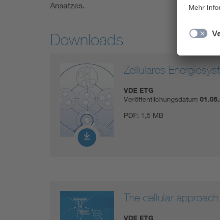
Ansatzes.
Downloads
Zellulares Energiesy
VDE ETG
Veröffentlichungsdatum
01.05
PDF:
1,5 MB
The cellular approac
VDE ETG