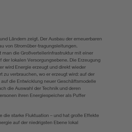
d und Ländern zeigt. Der Ausbau der erneuerbaren
bau von Stromüber-tragungsleitungen.
an die Großverteilerinfrastruktur mit einer
uf der lokalen Versorgungsebene. Die Erzeugung
er wird Energie erzeugt und direkt wieder
t zu verbrauchen, wo er erzeugt wird: auf der
ck auf die Entwicklung neuer Geschäftsmodelle
auch die Auswahl der Technik und deren
ersonen ihren Energiespeicher als Puffer
 die starke Fluktuation – und hat große Effekte
rgie auf der niedrigsten Ebene lokal