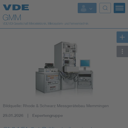
Top Themen
Fokusthemen
Energy
AI & Digital Trust
Health
Mobility
Bildquelle: Rhode & Schwarz Messgerätebau Memmingen
Standards
29.01.2026
Expertengruppe
Weitere Themen