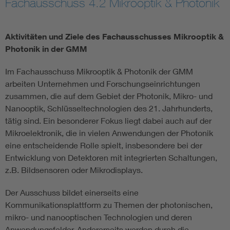
Fachausschuss 4.2 Mikrooptik & Photonik
Electronic components
Aktivitäten und Ziele des Fachausschusses Mikrooptik &
Micro system technology
Photonik in der GMM
Im Fachausschuss Mikrooptik & Photonik der GMM
Microelectronics
arbeiten Unternehmen und Forschungseinrichtungen
zusammen, die auf dem Gebiet der Photonik, Mikro- und
Nanooptik, Schlüsseltechnologien des 21. Jahrhunderts,
tätig sind. Ein besonderer Fokus liegt dabei auch auf der
Mikroelektronik, die in vielen Anwendungen der Photonik
eine entscheidende Rolle spielt, insbesondere bei der
Entwicklung von Detektoren mit integrierten Schaltungen,
z.B. Bildsensoren oder Mikrodisplays.
Der Ausschuss bildet einerseits eine
Kommunikationsplattform zu Themen der photonischen,
mikro- und nanooptischen Technologien und deren
Anwendungsfelder. Andererseits werden durch die