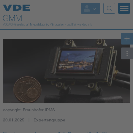
Top Themen
Fokusthemen
Energy
AI & Digital Trust
Health
Mobility
copyright: Fraunhofer IPMS
Standards
20.01.2025
Expertengruppe
Weitere Themen