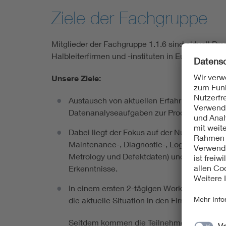
Ziele der Fachgruppe
Mitglieder der Fachgruppe 1.1.6 sind aktuell Pro
Halbleiterfirmen und -instituten in Europa.
Unsere Ziele:
Austausch von aktuellen Erfahrungen und H
Datenanalyseaufgaben zur Produktionsopti
Dabei liegt der Fokus auf der Nutzung versc
Maintenance-, Diagnostic-, Log-, Facility-, 
Metrology und Defektdaten) und neuer Ana
Erkenntnisse.
In einem ersten 2-tägigen Workshop am Fr
die aktuelle Situation in den Firmen sowie 
Seitdem kommen die Teilnehmer der Arbeit