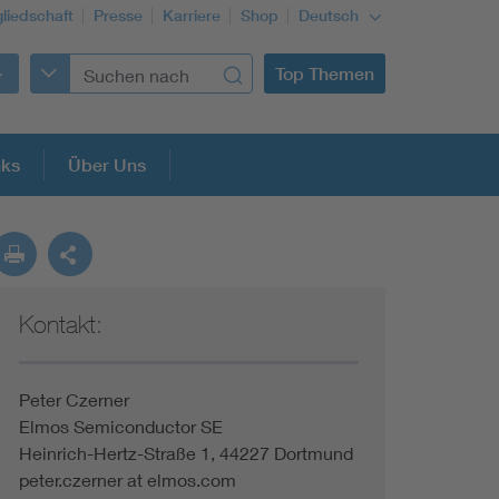
gliedschaft
Presse
Karriere
Shop
Deutsch
Top Themen
nks
Über Uns
Kontakt:
Peter Czerner
Elmos Semiconductor SE
Heinrich-Hertz-Straße 1, 44227 Dortmund
peter.czerner at elmos.com