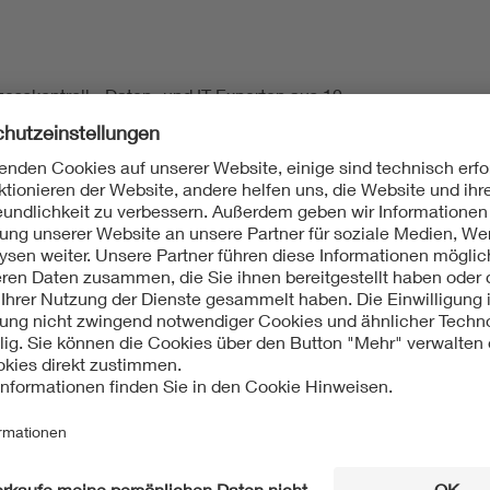
zesskontroll-, Daten- und IT Experten aus 10
erausforderungen bei den Datenintegrations- und
mierung.
hiedenster Datenquellen (wie z.B. Prozess-,
Environment, Probe-, Final test-, Binning-, PCM-,
lysemethoden zur Generierung zusätzlicher
aunhofer IISB in Erlangen wurden im September 2018
die verschiedenen Ziele und Visionen diskutiert.
sgruppe ein- bis zweimal pro Jahr zusammen und