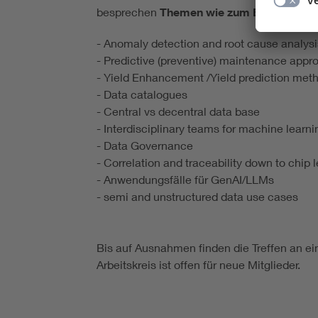
besprechen
Themen wie zum Beispiel:
- Anomaly detection and root cause analys
- Predictive (preventive) maintenance app
- Yield Enhancement /Yield prediction met
- Data catalogues
- Central vs decentral data base
- Interdisciplinary teams for machine learni
- Data Governance
- Correlation and traceability down to chip 
- Anwendungsfälle für GenAI/LLMs
- semi and unstructured data use cases
Bis auf Ausnahmen finden die Treffen an ei
Arbeitskreis ist offen für neue Mitglieder.