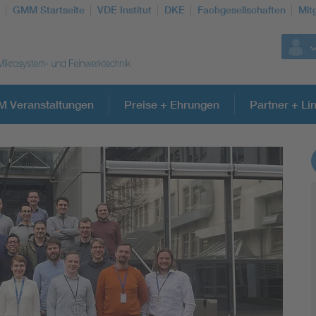
GMM Startseite
VDE Institut
DKE
Fachgesellschaften
Mit
 Veranstaltungen
Preise + Ehrungen
Partner + Li
Weitere Themen
Electronic components
Micro system technology
Microelectronics