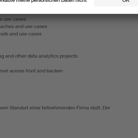
is use cases
roaches and use cases
hods and use cases
ng and other data analytics projects
level across front and backen
nem Standort einer teilnehmenden Firma statt. Der