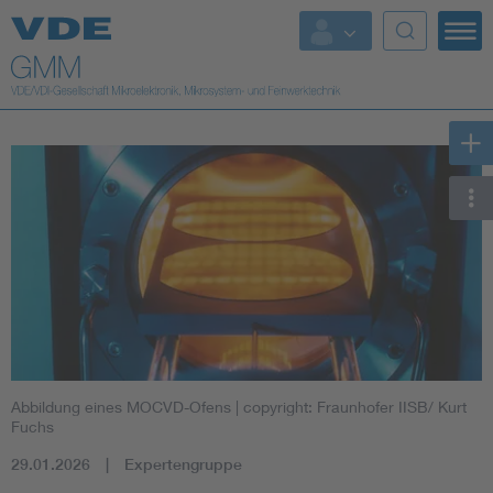
Top Themen
Fokusthemen
Energy
AI & Digital Trust
Health
Mobility
Abbildung eines MOCVD-Ofens
| copyright: Fraunhofer IISB/ Kurt
Standards
Fuchs
29.01.2026
Expertengruppe
Weitere Themen