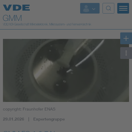
Top Themen
Fokusthemen
Energy
AI & Digital Trust
Health
Mobility
copyright: Fraunhofer ENAS
Standards
29.01.2026
Expertengruppe
Weitere Themen