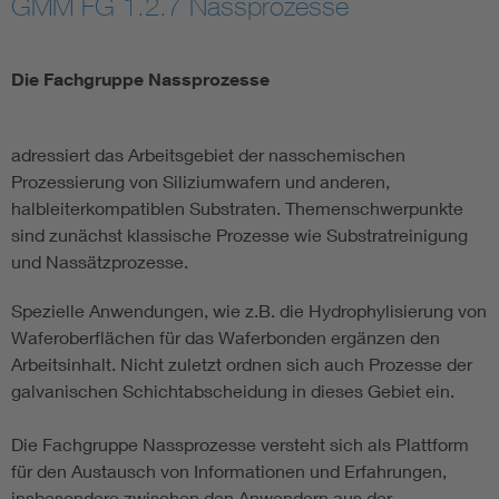
GMM FG 1.2.7 Nassprozesse
Electronic components
Die Fachgruppe Nassprozesse
Micro system technology
adressiert das Arbeitsgebiet der nasschemischen
Microelectronics
Prozessierung von Siliziumwafern und anderen,
halbleiterkompatiblen Substraten. Themenschwerpunkte
sind zunächst klassische Prozesse wie Substratreinigung
und Nassätzprozesse.
Spezielle Anwendungen, wie z.B. die Hydrophylisierung von
Waferoberflächen für das Waferbonden ergänzen den
Arbeitsinhalt. Nicht zuletzt ordnen sich auch Prozesse der
galvanischen Schichtabscheidung in dieses Gebiet ein.
Die Fachgruppe Nassprozesse versteht sich als Plattform
für den Austausch von Informationen und Erfahrungen,
insbesondere zwischen den Anwendern aus der