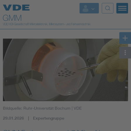
Top Themen
Fokusthemen
Energy
AI & Digital Trust
Health
Mobility
Bildquelle: Ruhr-Universität Bochum
| VDE
Standards
29.01.2026
Expertengruppe
Weitere Themen