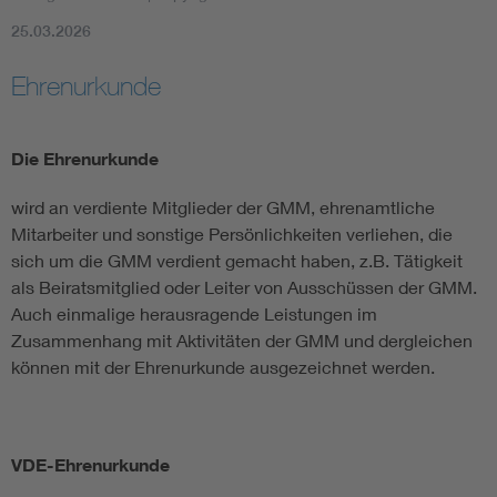
25.03.2026
Electronic components
Ehrenurkunde
Micro system technology
Die Ehrenurkunde
Microelectronics
wird an verdiente Mitglieder der GMM, ehrenamtliche
Mitarbeiter und sonstige Persönlichkeiten verliehen, die
sich um die GMM verdient gemacht haben, z.B. Tätigkeit
als Beiratsmitglied oder Leiter von Ausschüssen der GMM.
Auch einmalige herausragende Leistungen im
Zusammenhang mit Aktivitäten der GMM und dergleichen
können mit der Ehrenurkunde ausgezeichnet werden.
VDE-Ehrenurkunde