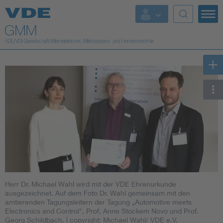
Top Themen
Fokusthemen
Energy
AI & Digital Trust
Health
Mobility
Herr Dr. Michael Wahl wird mit der VDE Ehrenurkunde
Standards
ausgezeichnet. Auf dem Foto Dr. Wahl gemeinsam mit den
amtierenden Tagungsleitern der Tagung „Automotive meets
Electronics and Control", Prof. Anne Stockem Novo und Prof.
Weitere Themen
Georg Schildbach.
| copyright: Michael Wahl/ VDE e.V.