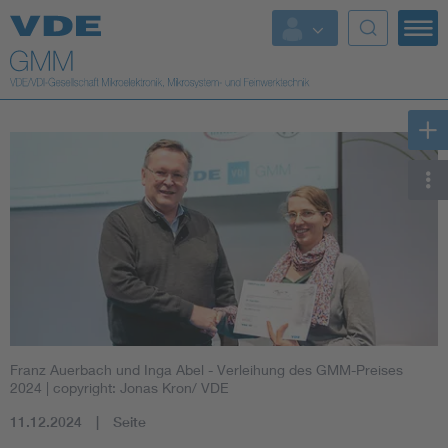
Top Themen
Fokusthemen
Energy
AI & Digital Trust
Health
Mobility
Franz Auerbach und Inga Abel - Verleihung des GMM-Preises
Standards
2024
| copyright: Jonas Kron/ VDE
11.12.2024
Seite
Weitere Themen