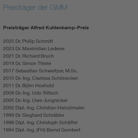
Preisträger der GMM
Electronic components
Preisträger Alfred Kuhlenkamp-Preis
Micro system technology
2025 Dr. Philip Schmitt
Microelectronics
2023 Dr. Maximilian Lederer
2021 Dr. Richard Bruch
2019 Dr. Simon Thiele
2017 Sebastian Schweitzer, M.Sc.
2015 Dr.-Ing. Clarissa Schönecker
2011 Dr. Björn Hoxhold
2008 Dr.-Ing. Udo Triltsch
2005 Dr.-Ing. Uwe Jungnickel
2002 Dipl.-Ing. Christian Hainzlmaier
1999 Dr. Sieghard Schräbler
1996 Dipl.-Ing. Christoph Schäffel
1994 Dipl.-Ing. (FH) Bernd Gombert