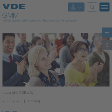
Top Themen
Fokusthemen
Energy
AI & Digital Trust
Health
Mobility
copyright: VDE e.V.
Standards
25.03.2026
Ehrung
Weitere Themen