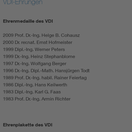
VDI-Ehrungen
Electronic components
Ehrenmedaille des VDI
Micro system technology
2009 Prof. Dr.-Ing. Helge B. Cohausz
2000 Dr. rer.nat. Ernst Hofmeister
Microelectronics
1999 Dipl.-Ing. Werner Peters
1999 Dr.-Ing. Heinz Stephanblome
1997 Dr.-Ing. Wolfgang Berger
1996 Dr.-Ing. Dipl.-Math. Hansjürgen Todt
1989 Prof. Dr.-Ing. habil. Rainer Feiertag
1986 Dipl.-Ing. Hans Keilwerth
1983 Dipl.-Ing. Karl G. Faas
1983 Prof. Dr.-Ing. Armin Richter
Ehrenplakette des VDI