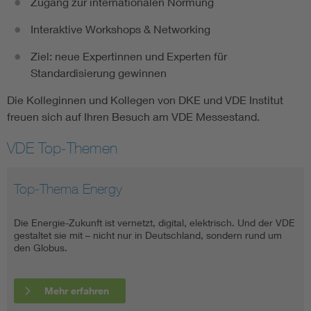
Zugang zur internationalen Normung
Interaktive Workshops & Networking
Ziel: neue Expertinnen und Experten für
Standardisierung gewinnen
Die Kolleginnen und Kollegen von DKE und VDE Institut
freuen sich auf Ihren Besuch am VDE Messestand.
VDE Top-Themen
Top-Thema Energy
AI & Digital Trust
Top-Thema Mobility
VDE Health
Standards
Die Energie-Zukunft ist vernetzt, digital, elektrisch. Und der VDE
Ob ein KI-System den EU AI Act erfüllt, ob ein vernetztes
Entdecken Sie die Zukunft der Mobilität mit dem VDE. Erfahren
Bringen Sie Ihre Medizinprodukte sicher auf den Markt
Die Experten von VDE und DKE entwickeln Standards, Normen
gestaltet sie mit – nicht nur in Deutschland, sondern rund um
Produkt den Cyber Resilience Act besteht oder ob Daten und
Sie mehr zu Elektromobilität, Ladeinfrastruktur, vernetzten
und Anwendungsregeln.
den Globus.
digitale Identitäten geschützt bleiben, hängt davon ab, wie
Fahrzeugen und innovativen Technologien. Wir erarbeiten
sorgfältig die Technik entwickelt und geprüft wird. Der VDE
Standards, vernetzen Experten und prüfen Ladeinfrastruktur,
Mehr erfahren
schafft dafür gemeinsame Maßstäbe und macht sie überprüfbar,
Batterien und Speichersysteme.
Mehr erfahren
von der Norm über die Prüfung bis zur Zertifizierung.
Mehr erfahren