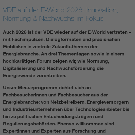
VDE auf der E-World 2026: Innovation,
Assisted Living
Bui
Normung & Nachwuchs im Fokus
Electromobility
Inf
Auch 2026 ist der VDE wieder auf der E‑World vertreten –
mit Fachimpulsen, Dialogformaten und praxisnahen
Energy efficiency
Edu
Einblicken in zentrale Zukunftsthemen der
Energiebranche. An drei Thementagen sowie in einem
hochkarätigen Forum zeigen wir, wie Normung,
Energy storage
Ren
Digitalisierung und Nachwuchsförderung die
Energiewende vorantreiben.
Functional safety
Env
Unser Messeprogramm richtet sich an
Fachbesucherinnen und Fachbesucher aus der
Energiebranche: von Netzbetreibern, Energieversorgern
und Industrieunternehmen über Technologieanbieter bis
hin zu politischen Entscheidungsträgern und
Regulierungsbehörden. Ebenso willkommen sind
Expertinnen und Experten aus Forschung und