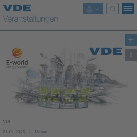
Top Themen
Fokusthemen
Energy
AI & Digital Trust
Health
Mobility
Standards
VDE
Weitere Themen
21.01.2026
Messe