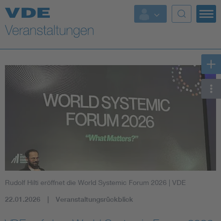
Top Themen
Fokusthemen
Energy
AI & Digital Trust
Health
Mobility
Rudolf Hilti eröffnet die World Systemic Forum 2026
| VDE
Standards
22.01.2026
Veranstaltungsrückblick
Weitere Themen