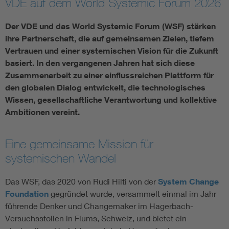
VDE auf dem World Systemic Forum 2026
Assisted Living
Bui
Der VDE und das World Systemic Forum (WSF) stärken
ihre Partnerschaft, die auf gemeinsamen Zielen, tiefem
Electromobility
Inf
Vertrauen und einer systemischen Vision für die Zukunft
basiert. In den vergangenen Jahren hat sich diese
Zusammenarbeit zu einer einflussreichen Plattform für
Energy efficiency
Edu
den globalen Dialog entwickelt, die technologisches
Wissen, gesellschaftliche Verantwortung und kollektive
Energy storage
Ren
Ambitionen vereint.
Functional safety
Env
Eine gemeinsame Mission für
systemischen Wandel
Das WSF, das 2020 von Rudi Hilti von der
System Change
Foundation
gegründet wurde, versammelt einmal im Jahr
führende Denker und Changemaker im Hagerbach-
Versuchsstollen in Flums, Schweiz, und bietet ein