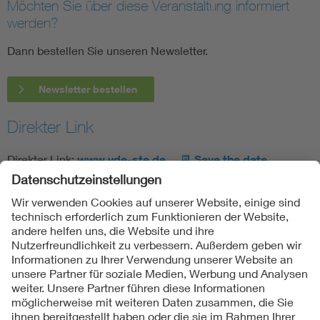
Möchten Sie über diese Veranstaltung informiert
werden?
Dann bestellen Sie unseren Newsletter.
Newsletter bestellen
Direkter Link
Direkter Link:
www.
vde-ste.de
📆
Save the date
Folgen Sie uns