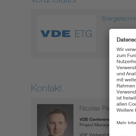
Energietechn
Kontakt
Nicolas Parisel
VDE Conference Service
Project Manager
VDE Verband der Elektrotechn