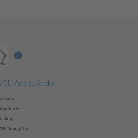
VDE Arbeitsfelder
Science
Standards
Testing
VDE Young Net