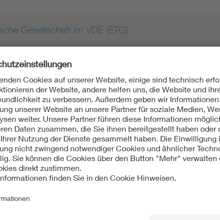
ische Gesellschaft im VDE (ETG)
ik Elektronik