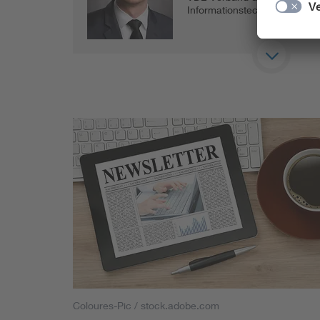
Informationstechnik e.V.
Coloures-Pic / stock.adobe.com