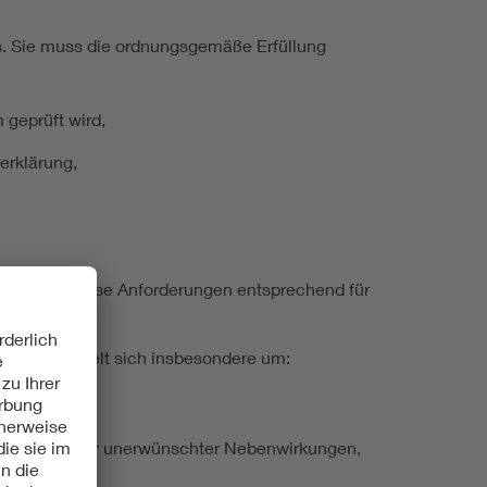
. Sie muss die ordnungsgemäße Erfüllung
geprüft wird,
erklärung,
ka gelten diese Anforderungen entsprechend für
rt. Es handelt sich insbesondere um:
er erwarteter unerwünschter Nebenwirkungen,