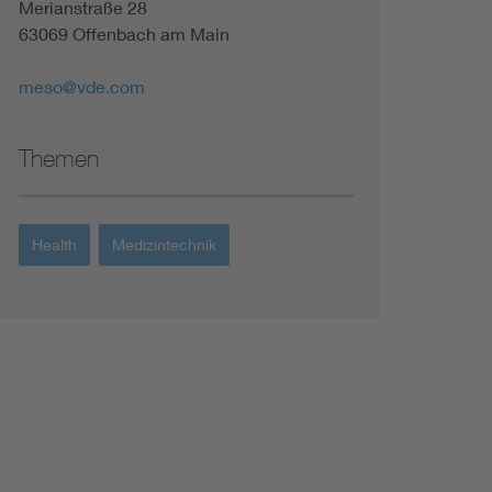
Merianstraße 28
Renewable energies
63069 Offenbach am Main
Environmental Protection
meso@vde.com
Themen
Health
Medizintechnik