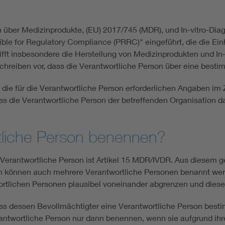
 über Medizinprodukte, (EU) 2017/745 (MDR), und In-vitro-Diag
ble for Regulatory Compliance (PRRC)" eingeführt, die die Ein
etrifft insbesondere die Herstellung von Medizinprodukten und 
hreiben vor, dass die Verantwortliche Person über eine besti
t, die für die Verantwortliche Person erforderlichen Angaben 
ss die Verantwortliche Person der betreffenden Organisation da
tliche Person benennen?
erantwortliche Person ist Artikel 15 MDR/IVDR. Aus diesem geh
h können auch mehrere Verantwortliche Personen benannt werde
rtlichen Personen plausibel voneinander abgrenzen und dieses
 muss dessen Bevollmächtigter eine Verantwortliche Person be
twortliche Person nur dann benennen, wenn sie aufgrund ihrer 