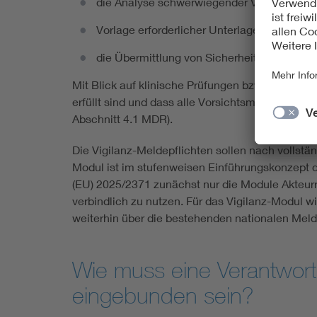
die Analyse schwerwiegender Vorkommniss
Vorlage erforderlicher Unterlagen für eine
die Übermittlung von Sicherheitsanweisun
Mit Blick auf klinische Prüfungen bzw. Leistung
erfüllt sind und dass alle Vorsichtsmaßnahmen z
Abschnitt 4.1 MDR).
Die Vigilanz-Meldepflichten sollen nach volls
Modul ist im stufenweisen Einführungskonzept d
(EU) 2025/2371 zunächst nur die Module Akteur
verbindlich zu nutzen. Für das Vigilanz-Modul wi
weiterhin über die bestehenden nationalen Mel
Wie muss eine Verantwort
eingebunden sein?