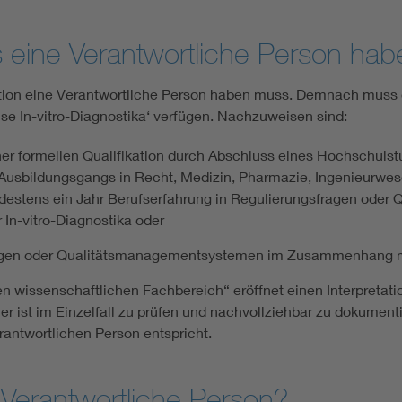
s eine Verantwortliche Person ha
ation eine Verantwortliche Person haben muss. Demnach muss d
e In-vitro-Diagnostika‘ verfügen. Nachzuweisen sind:
er formellen Qualifikation durch Abschluss eines Hochschuls
n Ausbildungsgangs in Recht, Medizin, Pharmazie, Ingenieurwe
destens ein Jahr Berufserfahrung in Regulierungsfragen ode
n-vitro-Diagnostika oder
ragen oder Qualitätsmanagementsystemen im Zusammenhang mit
n wissenschaftlichen Fachbereich“ eröffnet einen Interpretati
 ist im Einzelfall zu prüfen und nachvollziehbar zu dokumenti
antwortlichen Person entspricht.
Verantwortliche Person?