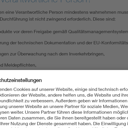
ben eine Verantwortliche Person mindestens wahrnehmen muss
Durchführung ist nicht zwingend erforderlich. Diese sind:
Produkte vor deren Freigabe gemäß Qualitätsmanagementsystem 
ierung der technischen Dokumentation und der EU-Konformitäts
htungen zur Überwachung nach dem Inverkehrbringen,
nd Meldepflichten,
ische Prüfungen bzw. Leistungsstudien. Bei In-vitro-Diagnosti
ils einschlägigen Bestimmungen der MDR bzw. IVDR konkretisie
mnissen und Sicherheitskorrekturmaßnahmen im Feld,
er des Schweregrades nicht schwerwiegender Vorkommnisse od