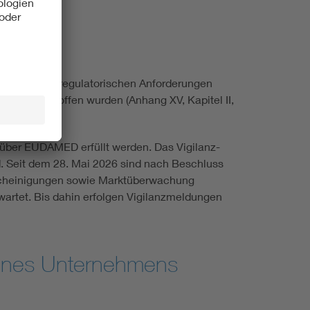
inschlägigen regulatorischen Anforderungen
ehmer getroffen wurden (Anhang XV, Kapitel II,
über EUDAMED erfüllt werden. Das Vigilanz-
d. Seit dem 28. Mai 2026 sind nach Beschluss
Bescheinigungen sowie Marktüberwachung
rwartet. Bis dahin erfolgen Vigilanzmeldungen
 eines Unternehmens