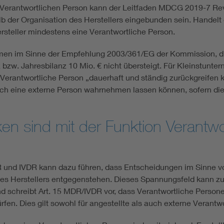
er Verantwortlichen Person kann der Leitfaden MDCG 2019-7 
lb der Organisation des Herstellers eingebunden sein. Handel
ersteller mindestens eine Verantwortliche Person.
en im Sinne der Empfehlung 2003/361/EG der Kommission, d.h
zw. Jahresbilanz 10 Mio. € nicht übersteigt. Für Kleinstunter
Verantwortliche Person „dauerhaft und ständig zurückgreifen 
rch eine externe Person wahrnehmen lassen können, sofern dies
en sind mit der Funktion Verantwo
R und IVDR kann dazu führen, dass Entscheidungen im Sinne v
es Herstellers entgegenstehen. Dieses Spannungsfeld kann zu 
d schreibt Art. 15 MDR/IVDR vor, dass Verantwortliche Perso
fen. Dies gilt sowohl für angestellte als auch externe Verantw