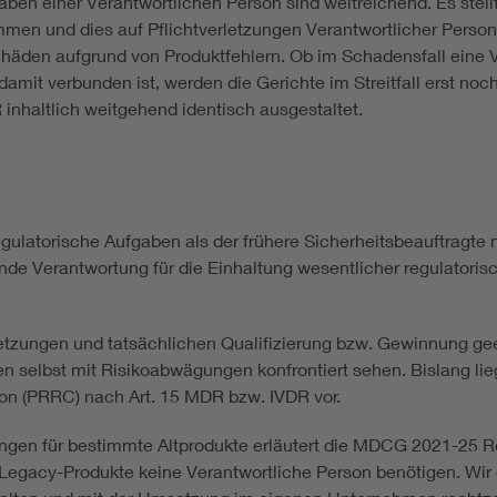
en einer Verantwortlichen Person sind weitreichend. Es stellt
men und dies auf Pflichtverletzungen Verantwortlicher Perso
schäden aufgrund von Produktfehlern. Ob im Schadensfall eine 
amit verbunden ist, werden die Gerichte im Streitfall erst no
 inhaltlich weitgehend identisch ausgestaltet.
gulatorische Aufgaben als der frühere Sicherheitsbeauftragt
nde Verantwortung für die Einhaltung wesentlicher regulatori
etzungen und tatsächlichen Qualifizierung bzw. Gewinnung gee
en selbst mit Risikoabwägungen konfrontiert sehen. Bislang li
on (PRRC) nach Art. 15 MDR bzw. IVDR vor.
ungen für bestimmte Altprodukte erläutert die MDCG 2021-25 Re
Legacy-Produkte keine Verantwortliche Person benötigen. Wir