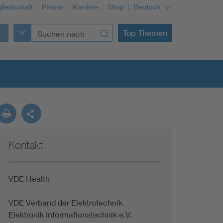
gliedschaft
Presse
Karriere
Shop
Deutsch
Top Themen
Kontakt
Building Services Engineering
Information and communications technology ICT
VDE Health
VDE Verband der Elektrotechnik
Education + profession
Elektronik Informationstechnik e.V.