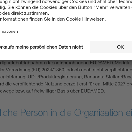
e und Sicherheitskorrekturmaßnahmen im Feld,
 Risikobewertung auf Verlangen einer zuständigen Behörde und
gen.
sstudien muss die Verantwortliche Person erklären, dass die e
um Schutz der Gesundheit und der Sicherheit der Prüfungsteiln
tändiger Inbetriebnahme der entsprechenden EUDAMED-Module 
er Verordnung (EU) 2024/1860 jedoch noch nicht verpflichten
registrierung, UDI-/Produktregistrierung, Benannte Stellen/
rd die verpflichtende Nutzung derzeit erst für ca. Mitte 2027 e
dewege bzw. auf freiwilliger Basis über EUDAMED.
liche Person in die Organisation