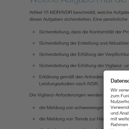
Artikel 15 MDR/IVDR beschreibt, welche Aufga
dieser Aufgaben sicherstellen. Eine persönliche 
Sicherstellung, dass die Konformität der 
Sicherstellung der Erstellung und Aktualis
Sicherstellung der Erfüllung der Verpflic
Sicherstellung der Erfüllung der Vigilanz- u
Erklärung gemäß den Anforderungen an klin
Leistungsstudien nach IVDR.
Die Vigilanz-Anforderungen werden in den jewe
die Meldung von schwerwiegenden Vorkom
die Meldung von Trends zur Häufigkeit od