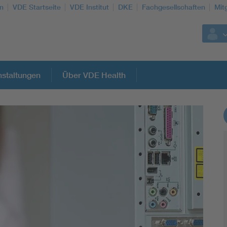
n
VDE Startseite
VDE Institut
DKE
Fachgesellschaften
Mit
staltungen
Über VDE Health
Weitere Themen
Assisted Living
Electromobility
Energy efficiency