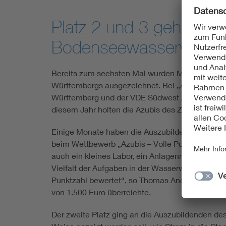
Platz 2 und 3 gehen a
Bodenseewasserverso
Bereits zum sechsten Mal wurden Mitte Juli in 
Württembergs ausgezeichnet. Bei „Azubis – V
Württemberg und der VDE Südwest Auszubildende
diesem Jahr holten die Azubis des Zweckverba
Einige Monate haben die Auszubildenden des Z
beim Wettbewerb „Azubis – Volle Power!“ mit e
auch ein kleines Labor, ein Anlagenmodell, das v
Vielfalt der Aufgaben in der Wasserwirtschaft z
Punktzahl bewertet“, so Thomas Anders vom DV
von 1.500 Euro überreichte.
Der zweite Platz ging an die Auszubildenden de