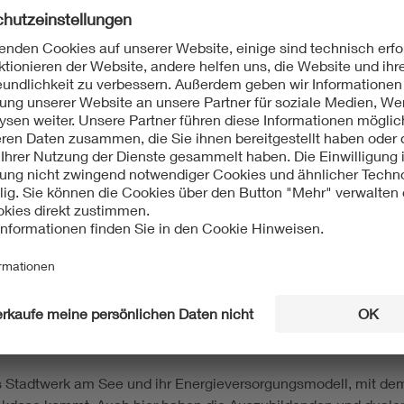
n das Stadtwerk am See und d
rgung
Leinfelden-Echterdingen die besten Azubiwettprojekte in der E
olle Power!“ prämieren die DVGW-Landesgruppe Baden-Württe
, die mit ihren Nachwuchsprojekten bei Schülern Interesse an
nds Landeswasserversorgung mit einem Ausbildungsanhänger d
weckverbands Landeswasserversorgung in Ideenfindung, Plan
inem ersten Platz belohnt. Der Ausbildungsanhänger enthält n
ereinfacht die Trinkwasseraufbereitung zeigt, und eine elektro
eigt, sondern auch zum Mitmachen und Ausprobieren einlädt, wu
GW, der gemeinsam mit Torsten Höck vom VfEW die Urkunde für
s Stadtwerk am See und ihr Energieversorgungsmodell, mit de