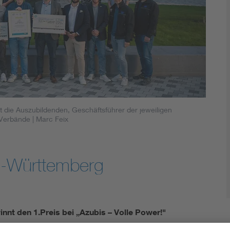
t die Auszubildenden, Geschäftsführer der jeweiligen
 Verbände
| Marc Feix
n-Württemberg
t den 1.Preis bei „Azubis – Volle Power!"