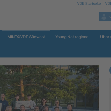
VDE Startseite
VD
MINT@VDE Südwest
Young Net regional
Über 