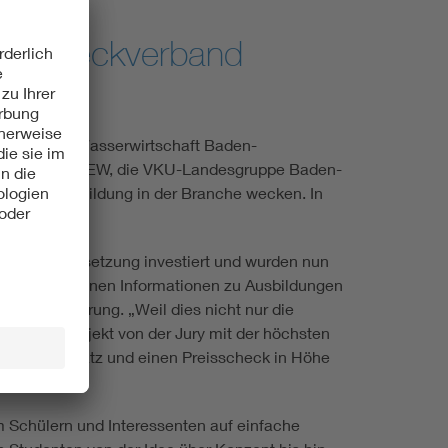
en Zweckverband
nergie- und Wasserwirtschaft Baden-
mberg, der VfEW, die VKU-Landesgruppe Baden-
 einer Ausbildung in der Branche wecken. In
en 1. Platz.
ung und Umsetzung investiert und wurden nun
eben allgemeinen Informationen zu Ausbildungen
nische Steuerung. „Weil dies nicht nur die
rde das Projekt von der Jury mit der höchsten
 den 1. Platz und einen Preisscheck in Höhe
m Schülern und Interessenten auf einfache