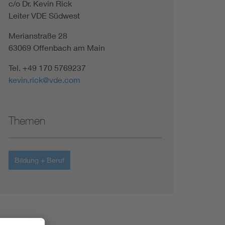
c/o Dr. Kevin Rick
Leiter VDE Südwest
Merianstraße 28
63069 Offenbach am Main
Tel. +49 170 5769237
kevin.rick@vde.com
Themen
Bildung + Beruf