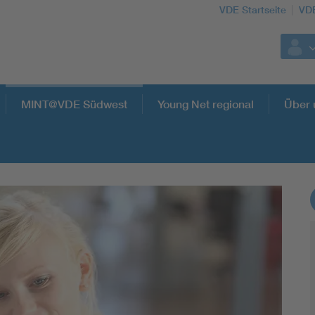
VDE Startseite
VD
MINT@VDE Südwest
Young Net regional
Über 