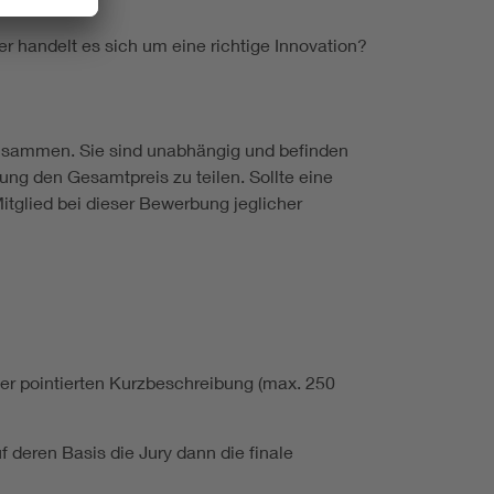
er handelt es sich um eine richtige Innovation?
zusammen. Sie sind unabhängig und befinden
ung den Gesamtpreis zu teilen. Sollte eine
tglied bei dieser Bewerbung jeglicher
er pointierten Kurzbeschreibung (max. 250
 deren Basis die Jury dann die finale