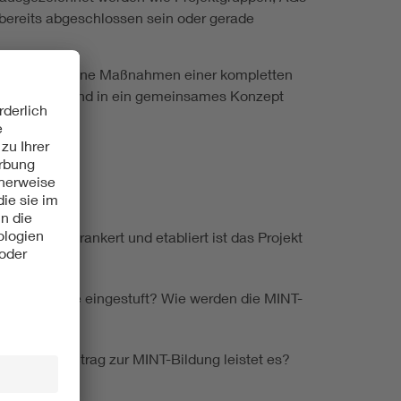
ereits abgeschlossen sein oder gerade
– verschiedene Maßnahmen einer kompletten
e gebündelt und in ein gemeinsames Konzept
ft? Wie verankert und etabliert ist das Projekt
NT-Fachkräfte eingestuft? Wie werden die MINT-
Welchen Beitrag zur MINT-Bildung leistet es?