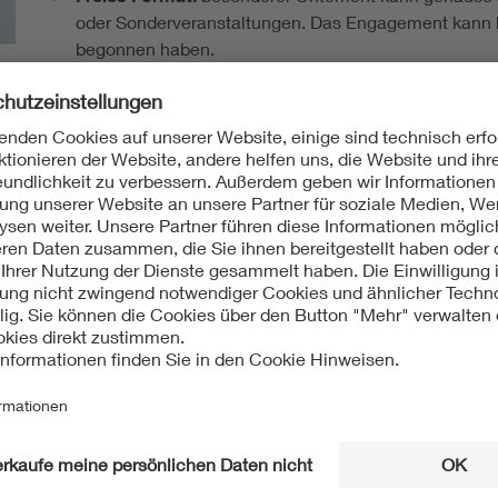
oder Sonderveranstaltungen. Das Engagement kann b
begonnen haben.
Persönliches Engagement oder Leistung im Team
Schule können nur berücksichtigt werden, soweit si
eingebettet sind.
Kriterien
ch an folgenden Kriterien:
des Engagements:
Wie nachhaltig ist das Engagement der Lehrkra
ird das Potential des Projekts zur Gewinnung zukünftiger MI
auf die MINT-Fächer und insbesondere Kombinationen hieraus? 
st das Projekt? Wie groß ist die Zielgruppe?