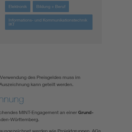
Elektronik
Bildung + Beruf
Informations- und Kommunikationstechnik
IKT
ie Verwendung des Preisgeldes muss im
 Auszeichnung kann geteilt werden.
chnung
prechendes MINT-Engagement an einer
Grund-
aden-Württemberg.
 ausgezeichnet werden wie Projektgruppen, AGs