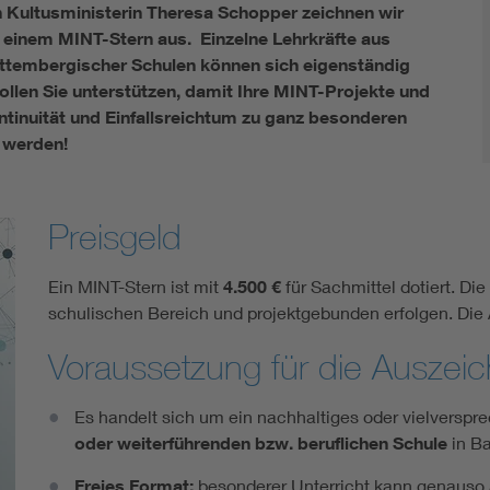
 Kultusministerin Theresa Schopper zeichnen wir
 einem MINT-Stern aus. Einzelne Lehrkräfte aus
embergischer Schulen können sich eigenständig
len Sie unterstützen, damit Ihre MINT-Projekte und
tinuität und Einfallsreichtum zu ganz besonderen
r werden!
Preisgeld
Ein MINT-Stern ist mit
4.500 €
für Sachmittel dotiert. D
schulischen Bereich und projektgebunden erfolgen. Die
Voraussetzung für die Auszei
Es handelt sich um ein nachhaltiges oder vielvers
oder weiterführenden bzw. beruflichen Schule
in B
Freies Format:
besonderer Unterricht kann genauso