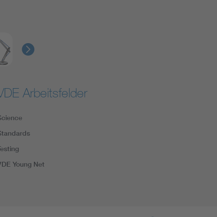
VDE Arbeitsfelder
Science
Standards
Testing
VDE Young Net