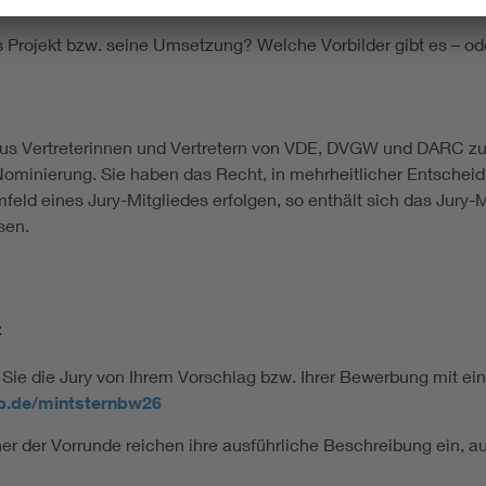
as Projekt bzw. seine Umsetzung? Welche Vorbilder gibt es – od
 aus Vertreterinnen und Vertretern von VDE, DVGW und DARC 
ominierung. Sie haben das Recht, in mehrheitlicher Entscheid
d eines Jury-Mitgliedes erfolgen, so enthält sich das Jury-Mi
sen.
:
ie die Jury von Ihrem Vorschlag bzw. Ihrer Bewerbung mit ein
1p.de/mintsternbw26
r der Vorrunde reichen ihre ausführliche Beschreibung ein, auf