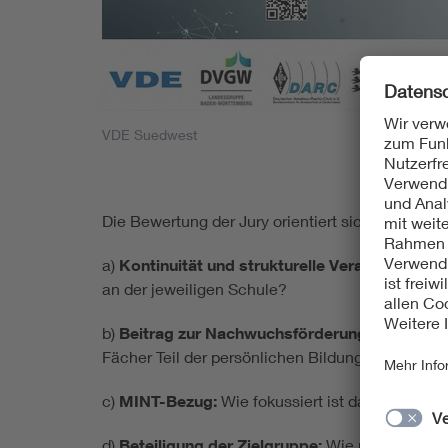
VDE Suedwest
Die Bewertung der Jury orientiert sich vornehmli
a)
Kontinuität und strukturelle Verankerung 
an der jeweiligen Schule?
b)
Beitrag zur Nachwuchsförderung:
Wie hoch w
Fächer Teil der persönlichen Bildung?
c)
MINT-Bezug:
Wie fokussiert ist das Projekt 
d)
Beteiligung der Zielgruppe:
Wie partizipativ i