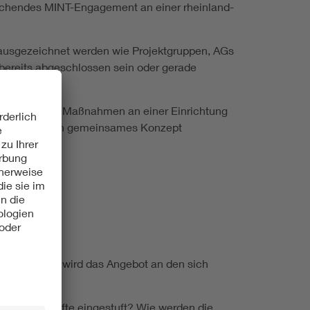
rechendes MINT-Engagement an einer rheinland-
 ausgezeichnet werden wie Projektgruppen, AGs
ereits abgeschlossen sein oder gerade
verschiedene Maßnahmen an einer Einrichtung
delt und in ein gemeinsames Konzept
ehrkraft?
richtung? Wie wird das Angebot an den sich
MINT-Fachkräfte eingestuft? Wie werden die