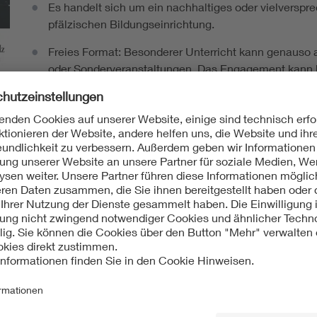
Es handelt sich um ein nachhaltiges oder vielversp
pfälzischen Bildungseinrichtung.
Freies Format: Besonderer Unterricht kann genauso
oder Sonderveranstaltungen. Das Engagement kann b
begonnen haben.
Individuelles Engagement oder Leistung im Team – 
können nur berücksichtigt werden, soweit sie gebün
eingebettet sind.
ch an folgenden Kriterien:
rkung des Engagements der Erzieherin, des Erziehers oder der L
rt und etabliert ist das Projekt an der jeweiligen Bildungsein
 wird das Potential des Projekts zur Gewinnung zukünftiger 