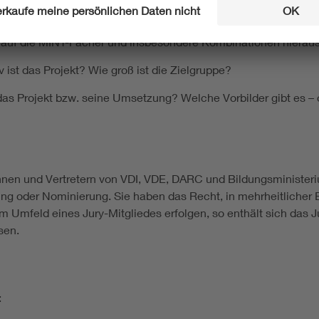
?
kt auf die MINT-Fächer und insbesondere Kombinationen hieraus
v ist das Projekt? Wie groß ist die Zielgruppe?
 das Projekt bzw. seine Umsetzung? Welche Vorbilder gibt es – 
rinnen und Vertretern von VDI, VDE, DARC und Bildungsminist
ung oder Nominierung. Sie haben das Recht, in mehrheitlicher 
Umfeld eines Jury-Mitgliedes erfolgen, so enthält sich das Ju
sen.
: