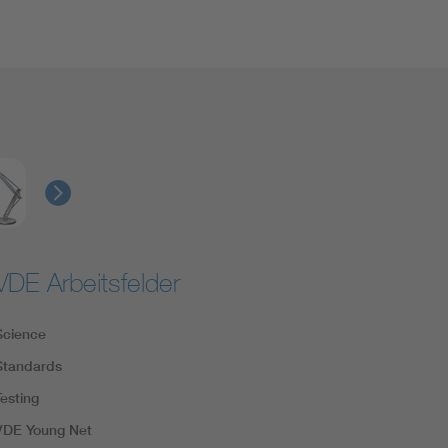
VDE Arbeitsfelder
Science
Standards
Testing
VDE Young Net