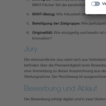
MINT-Fächer Teil der persönlichen Bildung
MINT-Bezug:
Wie fokussiert ist das Proje
Beteiligung der Zielgruppe:
Wie partizipati
Originalität:
Wie einzigartig und kreativ ist
Innovation?
Jury
Die ehrenamtliche Jury setzt sich aus Vertrete
befinden über die Preiswürdigkeit einer Bewerb
eine Anmeldung zu dieser Auszeichnung aus dem 
Stellungnahme. Der Rechtsweg ist ausgeschlos
Bewerbung und Ablauf
Die Bewerbung erfolgt digital und in zwei Stufen