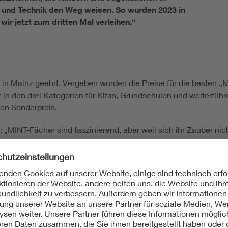
 und Technik den Weg weisen. So wurden 2023 in
ir jetzt zum dritten Mal verleihen.“
in Mainz geehrt. Vergeben wurden die Preise für die besten „M
 den drei Kategorien für Kitas, Grundschulen und weiterführe
ten Sonderpreis.
: „MINT-Fächer sind faszinierend, aber weil sich ihr Zauber ni
kräfte, Erzieherinnen und Erzieher, die den besonderen Reiz d
Das ermöglichen Sie in Ihren Projekten. Vielen Dank und her
n die Verbände VDE und VDI für die gemeinsame Auslobung der 
barer MINT-Boden geschaffen wurde, auf dem solche Vorzeigepr
en MINT-Strategie die MINT-Förderung zu einem Gemeinschafts