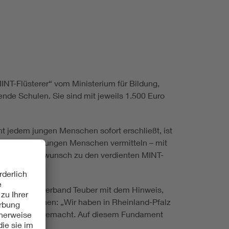
INT-Flüsterer“ vom Ministerium für Bildung,
nde Schulen. Sie sind mit jeweils 1.500 Euro
cht jedem jungen Menschen sofort erschließt, ist
er MINT-Welt jungen Menschen vermitteln – mit
zlichen Glückwunsch zu den verdienten MINT-
MINT-Sterne verband Teuber mit dem Hinweis,
ojekte gedeihen: „Wir haben in Rheinland-Pfalz
projekt aller gemacht. Auf diesem Fundament