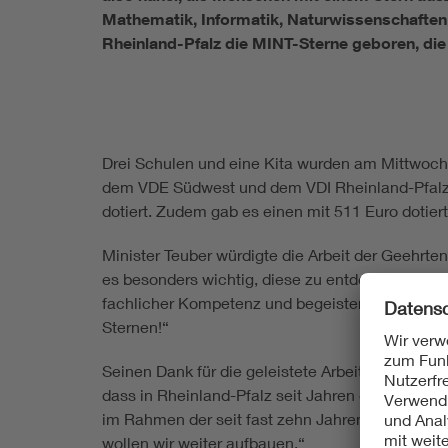
Mathematik, Informatik, Naturwissenschaften
Rheinland-Pfalz die MINT-Sterne geboren, die w
Drei Schulen und eine Kita wurden am Mittwoch 
dem VDE Südwest und dem VDI Rheinland-Pfalz in
dotiert. Zudem gab es einen mit 511 Euro dotier
Minister Teuber würdigte die Arbeit der Geehrten
es besonders wichtig, diese zu entdecken. Lehr
fachlicher Kompetenz und begeisterndem Spaß. 
Sternen!“
Seinen Dank für die geleistete Arbeit sowie a
dass in Rheinland-Pfalz seit Jahren ein frucht
im Rahmen der seit fast zehn Jahren etabliert
wollen wir weiter aufbauen.“