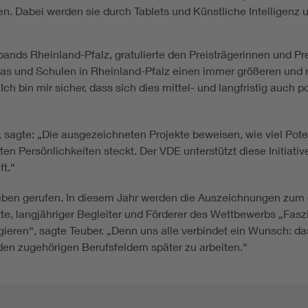
. Dabei werden sie durch Tablets und Künstliche Intelligenz 
nds Rheinland-Pfalz, gratulierte den Preisträgerinnen und Prei
itas und Schulen in Rheinland-Pfalz einen immer größeren und
Ich bin mir sicher, dass sich dies mittel- und langfristig auch p
, sagte: „Die ausgezeichneten Projekte beweisen, wie viel Pot
n Persönlichkeiten steckt. Der VDE unterstützt diese Initiati
ft.“
eben gerufen. In diesem Jahr werden die Auszeichnungen zum 
e, langjähriger Begleiter und Förderer des Wettbewerbs „Faszinat
gieren“, sagte Teuber. „Denn uns alle verbindet ein Wunsch: da
n zugehörigen Berufsfeldern später zu arbeiten.“