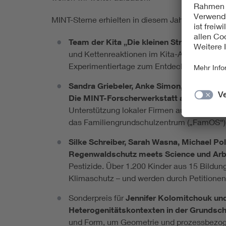
MINT-Sterne erhielten in diesem Jahr im Einzel
Team der Kita „Die kleinen Strolche“ in H
und Kettenreaktionen im Kita-Alltag kennen
Experimentiertage zum Entdecken und Ausp
Sandra Griebeler, Anke Simon, David Hohn
Die MINT-Forscherwerkstatt an der Grund
Unterstützung lokaler Firmen aufgebaut. Hi
das Familiengrundschulzentrum („FamOS“) 
Silke Schreiber, Sarah Wasna, Michael 
Regenwaldschutz meets Science und Arb
Pestizide. Über 1.200 Kinder aus 15 Bildun
Klimaschutz – und werden durch Petitionen
Sonderpreis für
Jennifer Kolomitchouk und
Heterogenitätskontexten in der Grundsch
und Form, um Geometrie und prozessbezogen