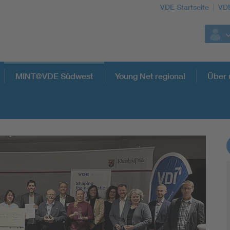
VDE Startseite
VD
MINT@VDE Südwest
Young Net regional
Über 