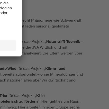
inder altersgerecht Phänomene wie Schwerkraft
. Jeden Monat laden saisonal gestaltete
n Wittlich
für das Projekt
„Natur trifft Technik –
 unter Mithilfe der JVA Wittlich und mit
ald und Flur analysiert. Die Eltern werden über
tadt/Wied
für das Projekt
„Klima- und
 bereits aufgeforstet – ohne Mineraldünger und
machstationen alles über Waldwirtschaft und
Trier
für das Projekt
„KI in
ielerisch zu fördern“
: Hier geht es um Raum
 hinweg. Hier arbeiten in jeder Gruppe sechs