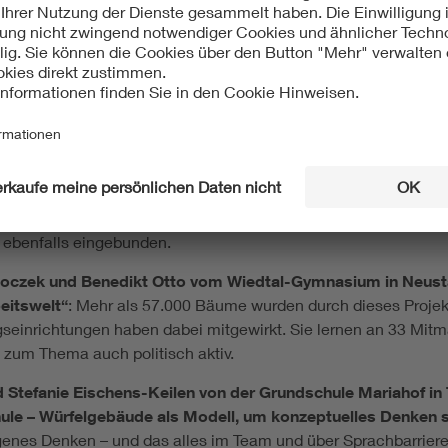
nen die folgenden Personen:
ennweiler
für das Projekt
„Fest der Sinne“
: Dabei lernen die K
. Als krönenden Abschluss gibt es ein „Sommerfest der Sinne“
robieren ein.
s und David Clemens von der Grundschule Friedrichstraße i
schule Friedrichstraße“
: Die Werkstatt wurde über zwei Jahre
er wird mit LEGO Spike gebaut, mikroskopiert und Proben aus W
ebenfalls eingebunden.
Poloczek und Benedikt Otto vom Wiedtal-Gymnasium in Neus
eitswelt“
: Mehr als 57.000 Bäume wurden durch dieses Projekt
gseinrichtungen haben dabei mitgewirkt. Sie lernen an 33 Mit
 zum Thema auch politisch aktiv.
 Stefanie Eischens-Keilen von der Grundschule Mariahof in 
ule – Würfelgebäude als Modell, um konzeptuelles Denken sp
es Denken – und das alles im Team und über Sprachbarrieren