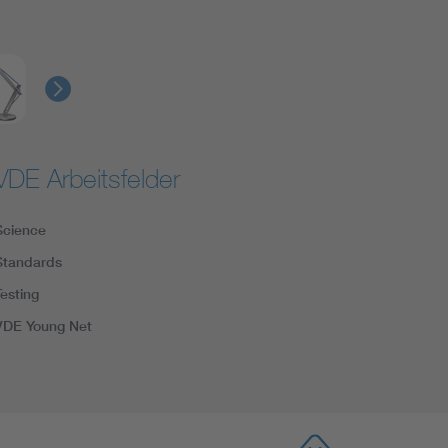
VDE Arbeitsfelder
Science
Standards
Testing
VDE Young Net