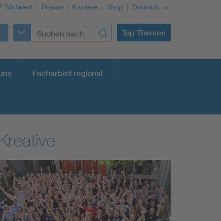
E Südwest
Presse
Karriere
Shop
Deutsch
Top Themen
uns
Facharbeit regional
Kreative