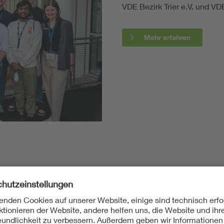
VDE Bezirk Trier e.V. und V
Mehr erfahren
oungNet erlebt man am unmittelb