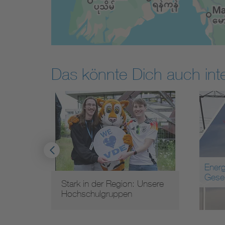
Das könnte Dich auch int
Energ
Gesel
oung
Stark in der Region: Unsere
Hochschulgruppen