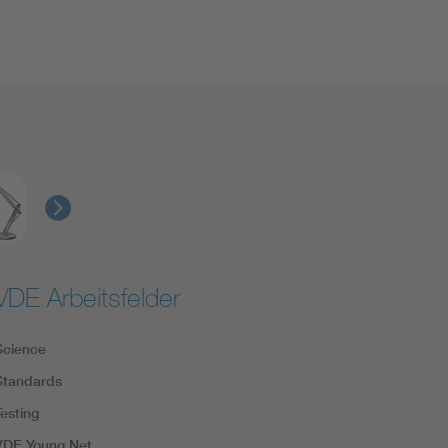
VDE Arbeitsfelder
Science
Standards
Testing
VDE Young Net