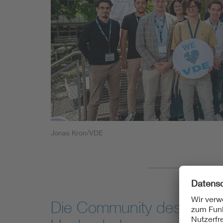
Jonas Kron/VDE
Die Community des VDE Y