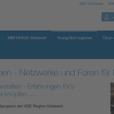
VDE Startseite
VD
MINT@VDE Südwest
Young Net regional
Über 
n - Netzwerke und Foren für 
talten - Erfahrungen für's
 knüpfen ....
ulgruppen der VDE Region Südwest.