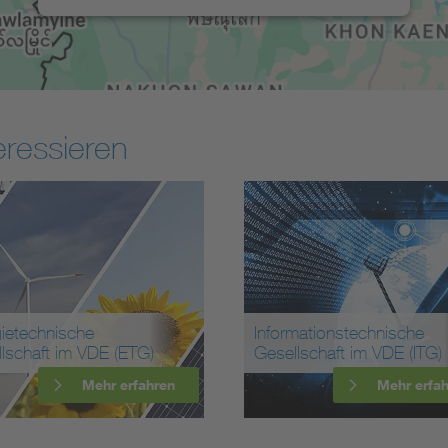
16
3
eressieren
ietechnische
Informationstechnische
lschaft im VDE (ETG)
Gesellschaft im VDE (ITG)
Mehr erfahren
Mehr erfa