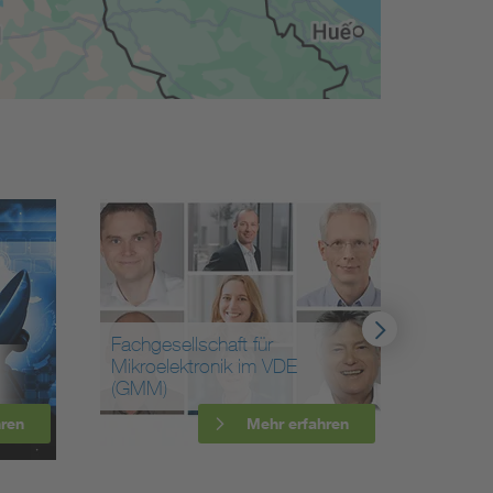
Fachgesellschaft für
Forum
Mikroelektronik im VDE
Netzte
(GMM)
VDE (F
hren
Mehr erfahren