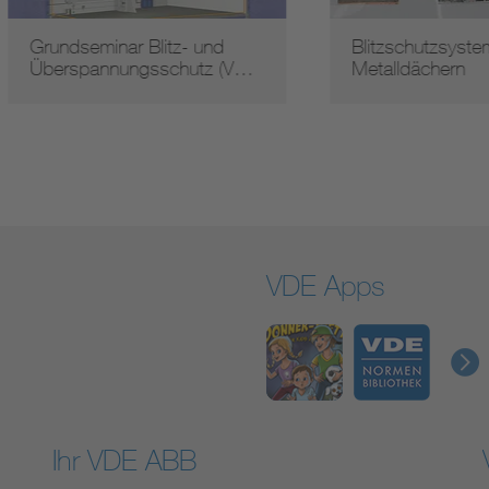
dseminar Blitz- und
Blitzschutzsysteme mit
rspannungsschutz (V…
Metalldächern
VDE Apps
Ihr VDE ABB