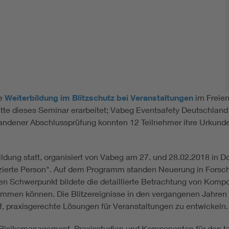
ne
Weiterbildung im Blitzschutz bei Veranstaltungen
im Freien
atte dieses Seminar erarbeitet; Vabeg Eventsafety Deutschland
andener Abschlussprüfung konnten 12 Teilnehmer ihre Urkunde
ldung statt, organisiert von Vabeg am 27. und 28.02.2018 in D
fizierte Person". Auf dem Programm standen Neuerung in Forsch
 Den Schwerpunkt bildete die detaillierte Betrachtung von Komp
men können. Die Blitzereignisse in den vergangenen Jahren au
f, praxisgerechte Lösungen für Veranstaltungen zu entwickeln.
Risikomanagement, Praxisstudien und Komponenten für den temp