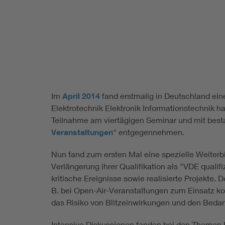
Im
April 2014
fand erstmalig in Deutschland ei
Elektrotechnik Elektronik Informationstechnik h
Teilnahme am viertägigen Seminar und mit best
Veranstaltungen
" entgegennehmen.
Nun fand zum ersten Mal eine spezielle Weiterbi
Verlängerung ihrer Qualifikation als "VDE quali
kritische Ereignisse sowie realisierte Projekte.
B. bei Open-Air-Veranstaltungen zum Einsatz kom
das Risiko von Blitzeinwirkungen und den Bedar
Intensive Diskussionen fanden bei den Themen 