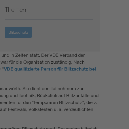
Themen
Blitzschutz
 und in Zelten statt. Der VDE Verband der
 war für die Organisation zuständig. Nach
 "
VDE qualifizierte Person für Blitzschutz bei
onauwörth. Sie dient den Teilnehmern zur
ung und Technik, Rückblick auf Blitzunfälle und
onenten für den "temporären Blitzschutz", die z.
f Festivals, Volksfesten u. ä. verdeutlichten
orären Blitzschutz statt. Besonders hilfreich