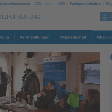
itzen-schuetzen.eu
VDE Institut
DKE
Fachgesellschaften
Mit
ldung
Veranstaltungen
Mitgliedschaft
Über un
Weitere Themen