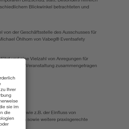
rschiedlichem Blickwinkel betrachteten und
 von der Geschäftsstelle des Ausschusses für
 Michael Öhlhorn von Vabeg® Eventsafety
ührt und eine Vielzahl von Anregungen für
bschluss der Veranstaltung zusammengetragen
en fehlen, wie z.B. der Einfluss von
dieser Fragen sowie weitere praxisgerechte
werden.