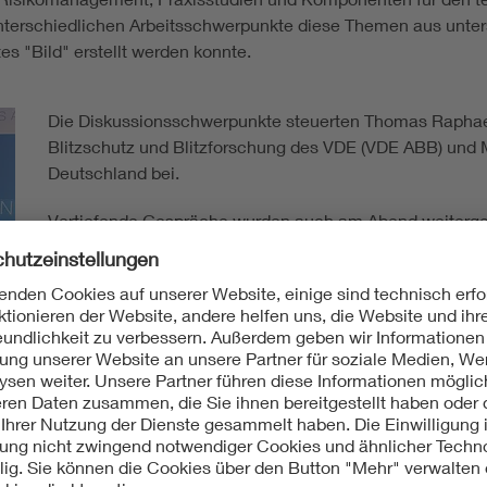
 unterschiedlichen Arbeitsschwerpunkte diese Themen aus unte
s "Bild" erstellt werden konnte.
Die Diskussionsschwerpunkte steuerten Thomas Raphael
Blitzschutz und Blitzforschung des VDE (VDE ABB) und
Deutschland bei.
Vertiefende Gespräche wurden auch am Abend weitergef
praxisgerechte Lösungen und Verfahren konnten zum A
werden.
eil wissenschaftliche Erkenntnisse oder technische Empfehlung
er Veranstaltungspraxis eingesetzt werden. Die Beantwortung 
ungen sollen in Zukunft in einem VDE-Arbeitskreis erarbeitet 