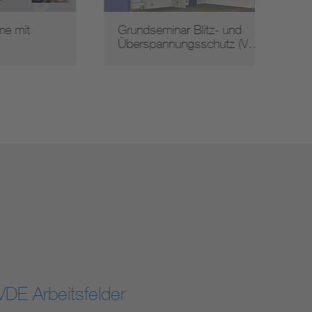
Grundseminar Blitz- und
Erdun
Überspannungsschutz (V…
Netza
VDE Arbeitsfelder