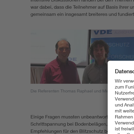
war dabei, dass die Teilnehmer auf Basis ihrer
gemeinsam ein insgesamt breiteres und fundierte
Die Referenten Thomas Raphael und Michael Öhlhorn
Einige Fragen mussten unbeantwortet bleiben, w
Schrittspannung bei Bodenbelägen, wie sie in d
Empfehlungen für den Blitzschutz bei Veranstalt