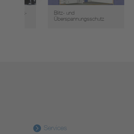
taik-
Blitz- und
Grun
Überspannungsschutz
Übe
Services