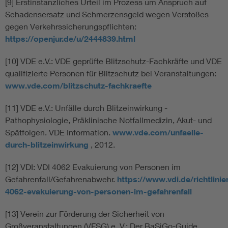
[9] Erstinstanzliches Urteil im Prozess um Anspruch auf
Schadensersatz und Schmerzensgeld wegen Verstoßes
gegen Verkehrssicherungspflichten:
https://openjur.de/u/2444839.html
[10] VDE e.V.: VDE geprüfte Blitzschutz-Fachkräfte und VDE
qualifizierte Personen für Blitzschutz bei Veranstaltungen:
www.vde.com/blitzschutz-fachkraefte
[11] VDE e.V.: Unfälle durch Blitzeinwirkung -
Pathophysiologie, Präklinische Notfallmedizin, Akut- und
Spätfolgen. VDE Information.
www.vde.com/unfaelle-
durch-blitzeinwirkung
, 2012.
[12] VDI: VDI 4062 Evakuierung von Personen im
Gefahrenfall/Gefahrenabwehr.
https://www.vdi.de/richtlinie
4062-evakuierung-von-personen-im-gefahrenfall
[13] Verein zur Förderung der Sicherheit von
Großveranstaltungen (VFSG) e. V.: Der BaSiGo-Guide.