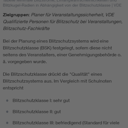
Blitzkugel-Radien in Abhängigkeit von der Blitzschutzklasse
| VDE
nicht wirksam werden zu lassen.
Zielgruppen
:
Planer für Veranstaltungssicherheit, VDE
Qualifizierte Personen für Blitzschutz bei Veranstaltungen,
Blitzschutz-Fachkräfte
Potentialsteuerung
Bei der Planung eines Blitzschutzsystems wird eine
Bei dauerhaft genutzten Veranstaltungsflächen ist eine
Blitzschutzklasse (BSK) festgelegt, sofern diese nicht
"Potentialsteuerung" sinnvoll. Darunter versteht man
seitens des Veranstalters, einer Genehmigungsbehörde o.
zusätzliche Erdungsleiter, die im Boden verlegt sind. Der
ä. vorgegeben wurde.
empfohlene Werkstoff ist Edelstahl V4A z. B. Werkstoffnr.
1.4571.
Die Blitzschutzklasse drückt die "Qualität" eines
Blitzschutzsystems aus. Im Vergleich mit Schulnoten
Bei einem Boden mit Metallelementen werden die
entspricht
metallenen Elemente mit der Erdungsanlage verbunden.
Blitzschutzklasse I: sehr gut
Bei Flächen ab 200 m² wird die Potentialsteuerung durch
Leiter erreicht, die
Blitzschutzklasse II: gut
in Gitterform mit einer Maschenweite von maximal 1 m
Blitzschutzklasse III: befriedigend (Standard für viele
angeordnet und