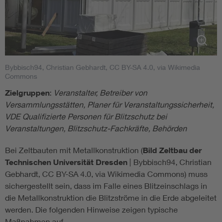
Gesamtbetrachtung sinkt somit die Effektivität eines
[2] VDE e.V.: VDE Blitzdaten Service,
Blitzschutzsystems der Blitzschutzklasse III im Vergleich
www.vde.com/blitzdaten
mit dem einer Blitzschutzklasse I um 8% × 30% = 2,4%.
[3] OVE/ALDIS: Blitzdichte abfragen:
https://www.aldis.at/blitzschutz/blitzdichte-fuer-
Diese Zuordnung der Blitzschutzklasse III findet sich
risikobewertung-nach-ove/oenorm-en62305-2/abfrage/
beispielsweise in [2], hier für Veranstaltungen im Freien mit
Bybbisch94, Christian Gebhardt, CC BY-SA 4.0, via Wikimedia
mehr als tausend Besuchern.
Alle Links abgerufen 31.03.2025
Commons
Zielgruppen
:
Veranstalter, Betreiber von
Literatur, Links, Normen
Versammlungsstätten, Planer für Veranstaltungssicherheit,
[1]
DIN EN 62305-1 (VDE 0185-305-1):2011
Blitzschutz –
VDE Qualifizierte Personen für Blitzschutz bei
Teil 1: Allgemeine Grundsätze
Veranstaltungen, Blitzschutz-Fachkräfte, Behörden
[2] Gesamtverband der Versicherungswirtschaft (GDV):
Bei Zeltbauten mit Metallkonstruktion (
Bild Zeltbau der
Richtlinie VdS 2010 "Risikoorientierter Blitz- und
Technischen Universität Dresden
| Bybbisch94, Christian
Überspannungsschutz", 2021-02,
Gebhardt, CC BY-SA 4.0, via Wikimedia Commons) muss
https://shop.vds.de/download/vds-2010
sichergestellt sein, dass im Falle eines Blitzeinschlags in
die Metallkonstruktion die Blitzströme in die Erde abgeleitet
[3] Kern, A., Schelthoff, C.; Mathieu, M.: Die dynamische
werden. Die folgenden Hinweise zeigen typische
Blitzkugel. Das Elektrohandwerk (de), 13-14/2010, S. 24 –
Maßnahmen auf.