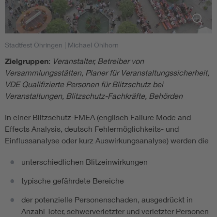
2. Metallene Dachkonstruktion als Fang- und
Ableitungseinrichtung
Die Metallkonstruktionsteile (Dachbereich, Stützen) können
Stadtfest Öhringen
| Michael Öhlhorn
als Bestandteil eines Blitzschutzsystems betrachtet
Zielgruppen
:
Veranstalter, Betreiber von
werden, sofern sie durchverbunden sind und Querschnitte
Versammlungsstätten, Planer für Veranstaltungssicherheit,
entsprechend der Blitzschutznorm [1] aufweisen. Parallele
VDE Qualifizierte Personen für Blitzschutz bei
Streben und Stützen müssen in einem Abstand von
Veranstaltungen, Blitzschutz-Fachkräfte, Behörden
maximal 15 m angeordnet sein (das entspricht der im
Blitzschutz üblichen Maschenweite von 15 m x 15 m). Ein
In einer Blitzschutz-FMEA (englisch Failure Mode and
Standsicherheitsnachweis nach DIN EN 13782 oder DIN
Effects Analysis, deutsch Fehlermöglichkeits- und
4112 ist erforderlich.
Einflussanalyse oder kurz Auswirkungsanalyse) werden die
Die Abdeckung der Metallkonstruktion durch eine
unterschiedlichen Blitzeinwirkungen
(elektrisch isolierende) Zeltplane ist für die Wirkung als
Fangeinrichtung nicht relevant. Ein Nachweis über die
typische gefährdete Bereiche
Schwerentflammbarkeit der Zeltplane (nach DIN 4102-1
der potenzielle Personenschaden, ausgedrückt in
und EN 13501-1) sollte vorliegen.
Anzahl Toter, schwerverletzter und verletzter Personen