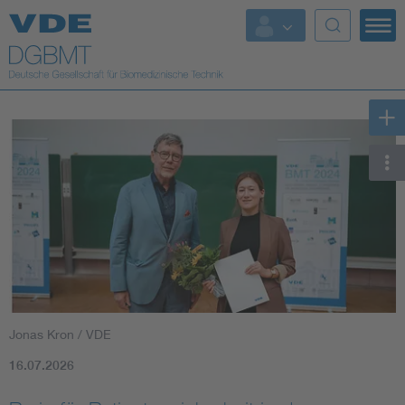
Top Themen
Fokusthemen
Energy
AI & Digital Trust
Health
Mobility
Jonas Kron / VDE
Standards
16.07.2026
Weitere Themen