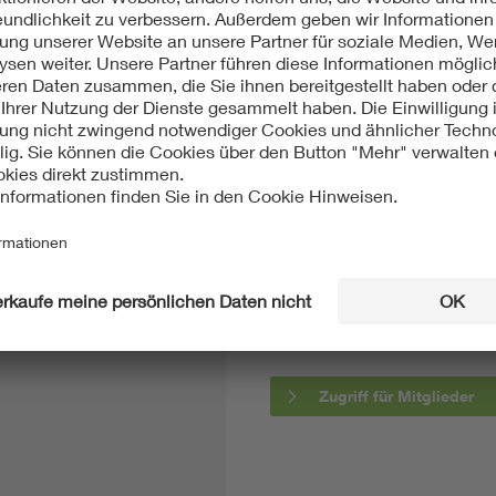
rich Hartmann and Daniel Friemert
sciplinary survey of current practices, challenges,
cal Engineering / Biomedizinische
31.08.2016
Seite
EX
Hierüber erhalten die Mitgl
exklusiven Zugriff auf die Ze
Biomedizinische Technik im 
Zugriff für Mitglieder