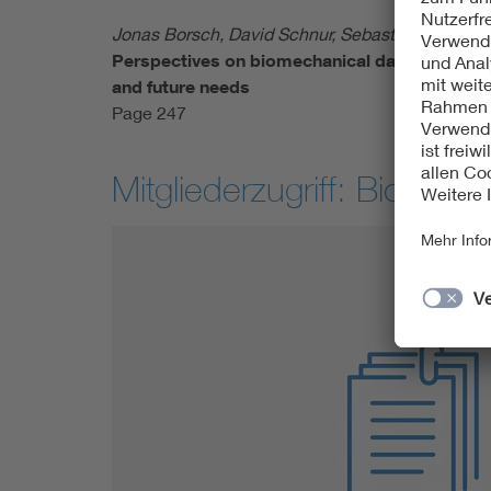
Jonas Borsch, David Schnur, Sebastian Roth, Ul
Perspectives on biomechanical data: a cross-di
and future needs
Page 247
Mitgliederzugriff: Biomedi