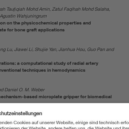
qah Tauﬁqiah Mohd Amin, Zatul Faqihah Mohd Salaha,
 Agustin Wahjuningrum
ion on the physicochemical properties and
te for bone graft applications
g Lu, Jiawei Li, Shujie Yan, Jianhua Hou, Guo Pan and
rations: a computational study of radial artery
nventional techniques in hemodynamics
d Daniel O. M. Weber
-mechanism-based microplate gripper for biomedical