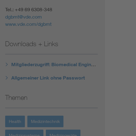
Tel.: +49 69 6308-348
dgbmt@vde.com
www.vde.com/dgbmt
Downloads + Links
Mitgliederzugriff: Biomedical Engineering / Biomedizinische Technik
Allgemeiner Link ohne Passwort
Themen
Health
Medizintechnik
Medizinsysteme
Medizingeräte