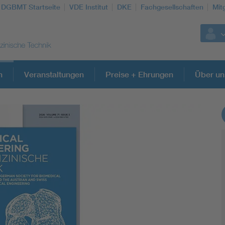
DGBMT Startseite
VDE Institut
DKE
Fachgesellschaften
Mit
n
Veranstaltungen
Preise + Ehrungen
Über un
Weitere Themen
Assisted Living
Prostheses + implants