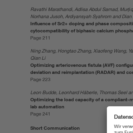
Ravathi Marathandi, Adlisa Abdul Samad, Murﬁ
Norhana Jusoh, Ardiyansyah Syahrom and Dian
Influence of Sr2+ doping and phase composit
cytocompatibility of biphasic calcium phospha
Page 211
Ning Zhang, Hongtao Zhang, Xiaofeng Wang, Yan
Qian Li
Optimizing arteriovenous fistula (AVF) configu
deviation and reimplantation (RADAR) and co
Page 223
Leon Budde, Leonhard Häberle, Thomas Seel an
Optimizing the load capacity of a compliant
lab automation
Page 241
Short Communication