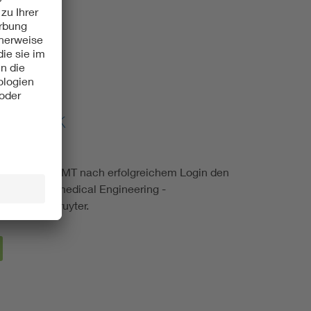
 Technik
KLUSIV
ieder der DGBMT nach erfolgreichem Login den
itschrift Biomedical Engineering -
Verlag de Gruyter.